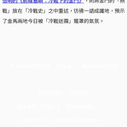
怡明的《前線島嶼：冷戰下的金門》
，則將金門的「熱
戰」放在「冷戰史」之中重述，彷彿一語成讖地，預示
了金馬兩地今日被「冷戰迷霧」籠罩的氣氛。
端11周年限定優惠，1周1美元，讓思考保持清爽
你的支持，不可或缺
成為會員，閱讀全文，領取專屬權益
選擇守護方案 + 華爾街日報或紐約時報