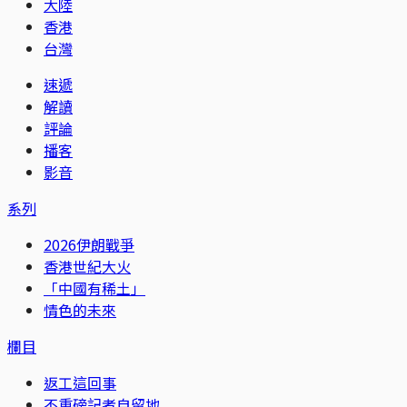
大陸
香港
台灣
速遞
解讀
評論
播客
影音
系列
2026伊朗戰爭
香港世紀大火
「中國有稀土」
情色的未來
欄目
返工這回事
不重磅記者自留地