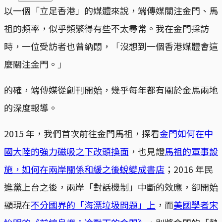
以一個「立足香港」的媒體來說，端傳媒關注金門、馬
祖的頻率，似乎頻繁得有些不太尋常。我在金門採訪
時，一位受訪者也曾納悶，「沒想到一個香港媒體會這
麼關注金門。」
的確，端傳媒從創刊開始，幾乎每年都有關於金馬兩地
的深度報導。
2015 年，我們首次前往金門馬祖，探看
金門如何在中
國大陸的強力磁吸之下改頭換面
，也見證
馬祖的軍事設
施，如何在兩岸關係和緩之後蛻變成書店
；2016 年民
進黨上台之後，兩岸「對話機制」中斷的效應，卻開始
顯現在
不分國界的「海漂垃圾問題」上
，而
美國學者宋