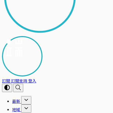
訂閱
訂閱支持
登入
最新
地域