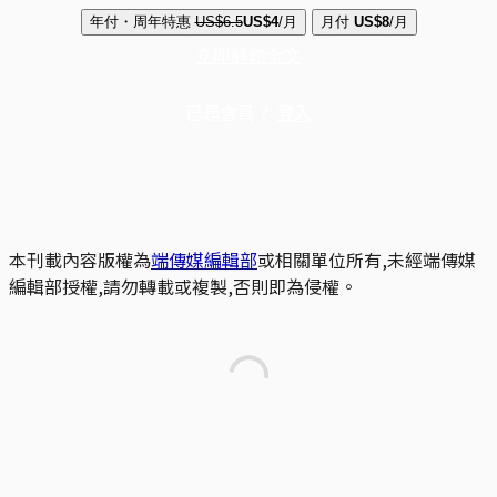
年付・周年特惠
US$6.5
US$4
/月
月付
US$8
/月
立即解鎖全文
已是會員？
登入
本刊載內容版權為
端傳媒編輯部
或相關單位所有,未經端傳媒
編輯部授權,請勿轉載或複製,否則即為侵權。