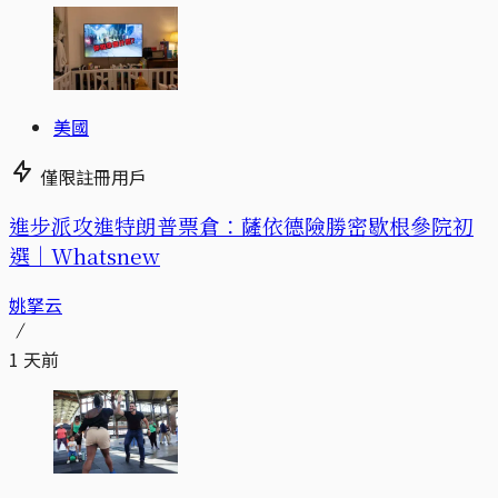
美國
僅限註冊用戶
進步派攻進特朗普票倉：薩依德險勝密歇根參院初
選｜Whatsnew
姚拏云
1 天前