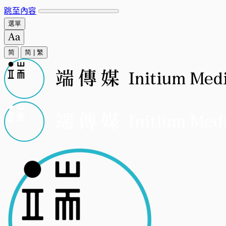
跳至內容
選單
简
简
|
繁