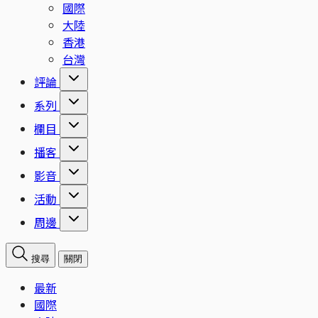
國際
大陸
香港
台灣
評論
系列
欄目
播客
影音
活動
周邊
搜尋
關閉
最新
國際