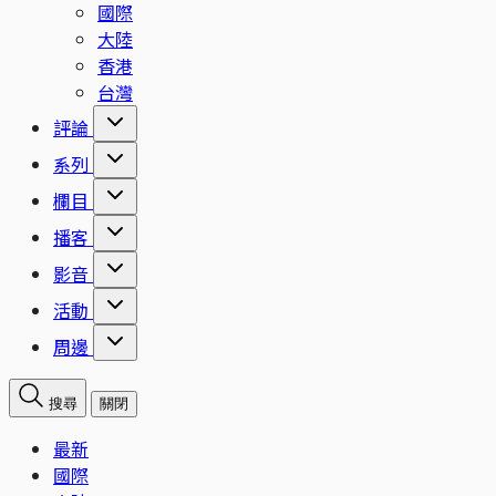
國際
大陸
香港
台灣
評論
系列
欄目
播客
影音
活動
周邊
搜尋
關閉
最新
國際