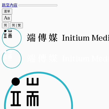
跳至內容
選單
简
简
|
繁