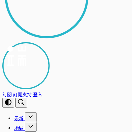
訂閱
訂閱支持
登入
最新
地域