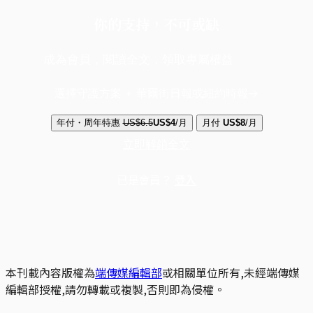
你的支持，不可或缺
成為會員，閱讀全文，領取專屬權益
選擇守護方案 + 華爾街日報或紐約時報
年付・周年特惠
US$6.5
US$4
/月
月付
US$8
/月
立即解鎖全文
已是會員？
登入
本刊載內容版權為
端傳媒編輯部
或相關單位所有,未經端傳媒
編輯部授權,請勿轉載或複製,否則即為侵權。