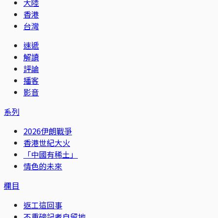
大陸
香港
台灣
速遞
解讀
評論
播客
影音
系列
2026伊朗戰爭
香港世紀大火
「中國有稀土」
情色的未來
欄目
返工這回事
不重磅記者自留地