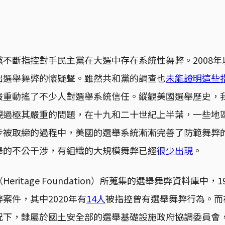
不斷指控對手民主黨在大選中存在系統性舞弊。2008
出選舉舞弊的懷疑聲。雖然共和黨的調查也
未能證明這些
嚴重動搖了不少人對選舉系統信任。縱觀美國選舉歷史，
現過極其嚴重的問題，在十九和二十世紀上半葉，一些地
步被取締的過程中，美國的選舉系統漸漸完善了防範舞弊
舉的不公干涉，有組織的大規模舞弊已經
很少出現
。
ritage Foundation）所蒐集的選舉舞弊資料庫中，
案件，其中2020年有
14人
被指控曾有選舉舞弊行為。而
下，隸屬於國土安全部的選舉基礎設施政府協調委員會，