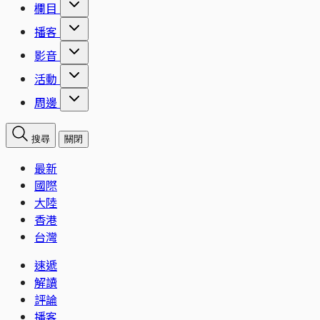
欄目
播客
影音
活動
周邊
搜尋
關閉
最新
國際
大陸
香港
台灣
速遞
解讀
評論
播客