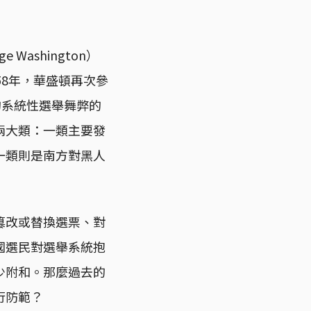
ashington）
58年，華盛頓再次參
的系統性選舉舞弊的
兩大類：一類主要發
一類則是南方對黑人
篡改或替換選票、對
國選民對選舉系統抱
少附和。那麼過去的
行防範？