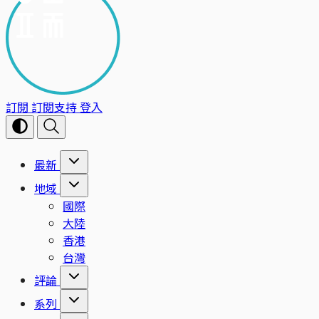
訂閱
訂閱支持
登入
最新
地域
國際
大陸
香港
台灣
評論
系列