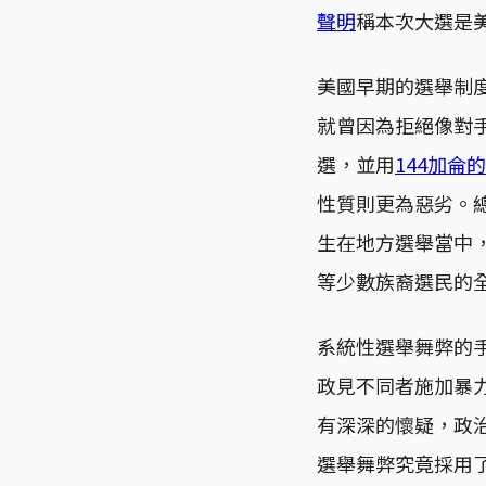
聲明
稱本次大選是
美國早期的選舉制度並
就曾因為拒絕像對手
選，並用
144加侖
性質則更為惡劣。
生在地方選舉當中
等少數族裔選民的
系統性選舉舞弊的
政見不同者施加暴
有深深的懷疑，政
選舉舞弊究竟採用