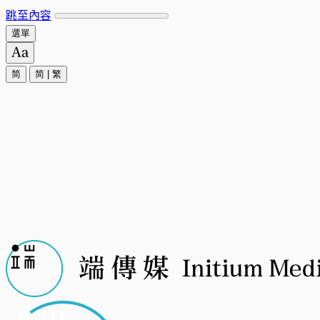
跳至內容
選單
简
简
|
繁