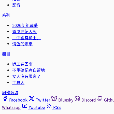
影音
系列
2026伊朗戰爭
香港世紀大火
「中國有稀土」
情色的未來
欄目
返工這回事
不重磅記者自留地
女人沒有國家？
工具人
周邊商城
Facebook
Twitter
Bluesky
Discord
Gith
Whatsapp
Youtube
RSS