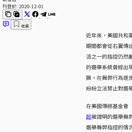
刊登於:
2020-12-01
收藏
近年來，美國共和黨
期間都會從右翼傳
派之一的指控仍然
的選舉系統曾經出
獗。在舞弊行為逐
紛紛立法禁止對選
在美國傳統基金會（He
起
被證明的選舉舞弊
選舉舞弊指控的情況