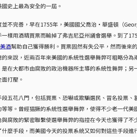
美國史上最為安全的一屆。
不完善，早在1755年，美國國父喬治·華盛頓（George W
一樣用酒精買票而輸掉了弗吉尼亞州議會選舉。到了17
的美酒
幫助自己獲得勝利。買票固然有失公平，然而後來
總的來說，近兩百年來美國的系統性選舉舞弊可粗略分為
，是在大都市由腐敗的政治機器所主導的系統性舞弊；另
全面打壓。
手段五花八門，包括買票、恐嚇或欺騙選民、冒名投票、
力等等。曾經猖獗的系統性選舉舞弊，使得不少老一代美
治與腐敗的緊密聯繫使選舉舞弊的指控在今天也獲得了不
了什麼手段，而美國今天的投票系統又如何對這些手段進