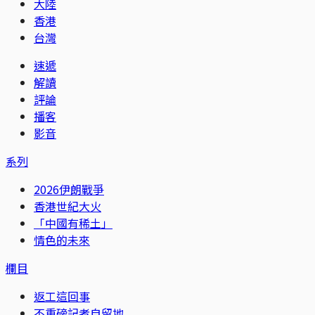
大陸
香港
台灣
速遞
解讀
評論
播客
影音
系列
2026伊朗戰爭
香港世紀大火
「中國有稀土」
情色的未來
欄目
返工這回事
不重磅記者自留地