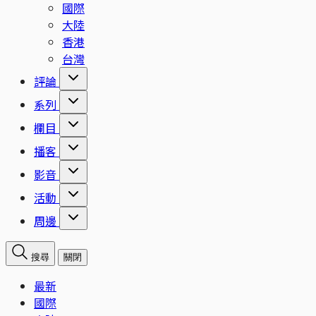
國際
大陸
香港
台灣
評論
系列
欄目
播客
影音
活動
周邊
搜尋
關閉
最新
國際