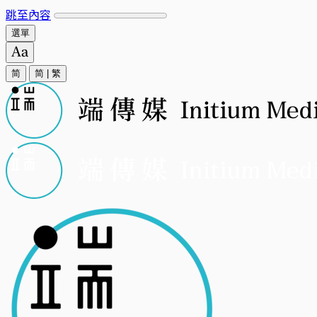
跳至內容
選單
简
简
|
繁