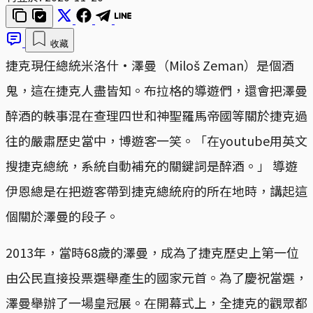
收藏
捷克現任總統米洛什·澤曼（Miloš Zeman）是個酒
鬼，這在捷克人盡皆知。布拉格的導遊們，還會把澤曼
醉酒的軼事混在查理四世和神聖羅馬帝國等關於捷克過
往的嚴肅歷史當中，博遊客一笑。「在youtube用英文
搜捷克總統，系統自動補充的關鍵詞是醉酒。」 導遊
伊恩總是在把遊客帶到捷克總統府的所在地時，講起這
個關於澤曼的段子。
2013年，當時68歲的澤曼，成為了捷克歷史上第一位
由公民直接投票選舉產生的國家元首。為了慶祝當選，
澤曼舉辦了一場皇冠展。在開幕式上，全捷克的觀眾都