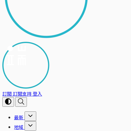
訂閱
訂閱支持
登入
最新
地域