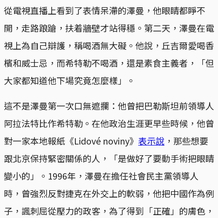
從電視直播上看到了表情呆滯的澤曼，他眼睛都睜不
開，走路踉蹌，扶着牆壁才站得穩。第二天，澤曼在電
視上為自己辯護，稱喝酒無大礙。他說，丘吉爾愛喝香
檳和威士忌，而希特勒不喝酒，還是素食主義者，「但
大家都知道他下場究竟怎麼樣」。
這不是澤曼第一次口無遮攔：他曾把巴勒斯坦前領導人
阿拉法特比作希特勒。在他政治生涯更早些時候，他曾
對一家本地報紙《Lidové noviny》
表示說
，那些想要
跟北京保持緊密關係的人，「是做好了要動手術把眼睛
變小的」。1996年，澤曼在擔任社會民主黨領導人
時，曾強烈反對捷克在外交上的軟弱，他把中國作為例
子，諷刺屈從壓力的政客，為了得到「正確」的膚色，