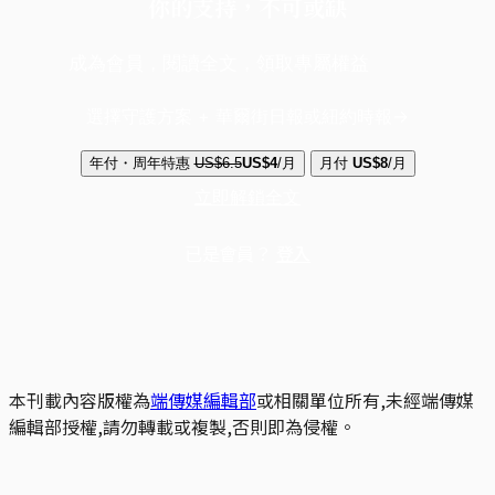
你的支持，不可或缺
成為會員，閱讀全文，領取專屬權益
選擇守護方案 + 華爾街日報或紐約時報
年付・周年特惠
US$6.5
US$4
/月
月付
US$8
/月
立即解鎖全文
已是會員？
登入
本刊載內容版權為
端傳媒編輯部
或相關單位所有,未經端傳媒
編輯部授權,請勿轉載或複製,否則即為侵權。