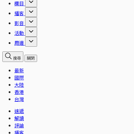
欄目
播客
影音
活動
周邊
搜尋
關閉
最新
國際
大陸
香港
台灣
速遞
解讀
評論
播客