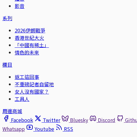
影音
系列
2026伊朗戰爭
香港世紀大火
「中國有稀土」
情色的未來
欄目
返工這回事
不重磅記者自留地
女人沒有國家？
工具人
周邊商城
Facebook
Twitter
Bluesky
Discord
Gith
Whatsapp
Youtube
RSS