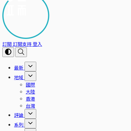
訂閱
訂閱支持
登入
最新
地域
國際
大陸
香港
台灣
評論
系列