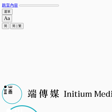
跳至內容
選單
简
简
|
繁