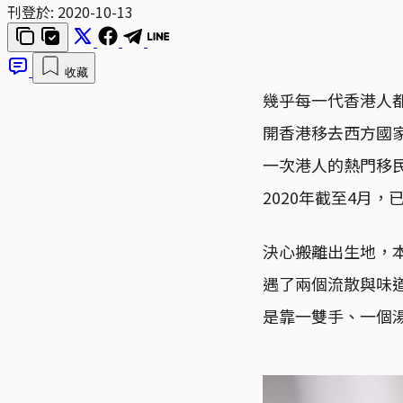
刊登於:
2020-10-13
收藏
幾乎每一代香港人
開香港移去西方國
一次港人的熱門移民
2020年截至4月
決心搬離出生地，
遇了兩個流散與味
是靠一雙手、一個