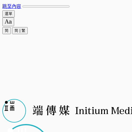
跳至內容
選單
简
简
|
繁