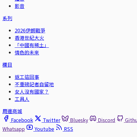
影音
系列
2026伊朗戰爭
香港世紀大火
「中國有稀土」
情色的未來
欄目
返工這回事
不重磅記者自留地
女人沒有國家？
工具人
周邊商城
Facebook
Twitter
Bluesky
Discord
Gith
Whatsapp
Youtube
RSS