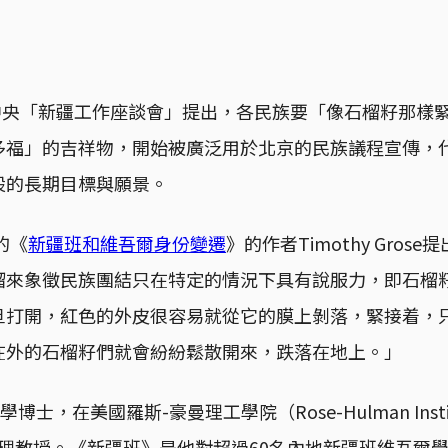
共中央「新疆工作座談會」提出，各民族要「像石榴籽那樣
多福」的吉祥物，開始被廣泛用於北京的民族議程宣傳，
設的長期目標與願景。
的《
新疆班和維吾爾身份變遷
》的作者Timothy Gro
榴來象徵民族團結只在特定的情況下具有說服力，即石榴
旦打開，紅色的外皮很容易就從它的膜上剝落，緊接着，
在外的石榴籽們就會紛紛鬆散開來，跌落在地上。」
博士，在美國羅斯-豪曼理工學院（Rose-Hulman Institu
y）任助理教授。《新疆班》是他對超過60名內地新疆班維吾