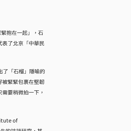
緊緊抱在一起」，石
代表了北京「中華民
se提出了「石榴」隱喻的
籽被緊緊包裹在堅韌
只需要稍微拍一下，
te of
爾學生的訪談研究，其