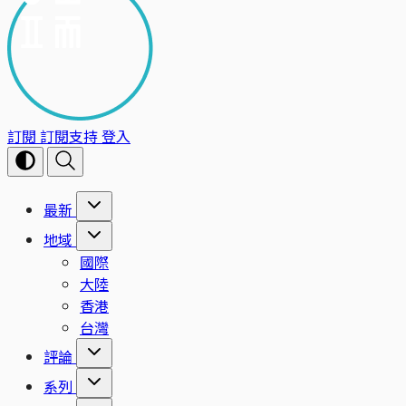
訂閱
訂閱支持
登入
最新
地域
國際
大陸
香港
台灣
評論
系列