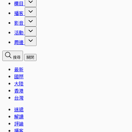
欄目
播客
影音
活動
周邊
搜尋
關閉
最新
國際
大陸
香港
台灣
速遞
解讀
評論
播客