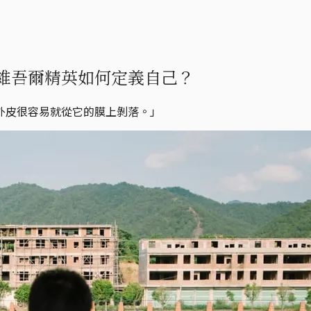
維吾爾精英如何定義自己？
外皮很容易就從它的膜上剝落。」