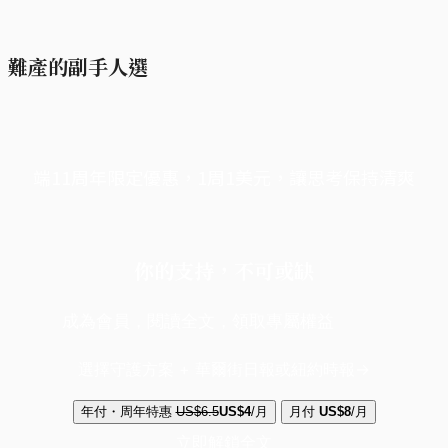
難產的副手人選
端11周年限定優惠，1周1美元，讓思考保持清爽
你的支持，不可或缺
成為會員，閱讀全文，領取專屬權益
選擇守護方案 + 華爾街日報或紐約時報
年付・周年特惠
US$6.5
US$4
/月
月付
US$8
/月
立即解鎖全文