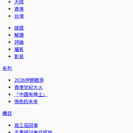
大陸
香港
台灣
速遞
解讀
評論
播客
影音
系列
2026伊朗戰爭
香港世紀大火
「中國有稀土」
情色的未來
欄目
返工這回事
不重磅記者自留地