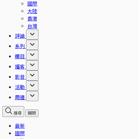
國際
大陸
香港
台灣
評論
系列
欄目
播客
影音
活動
周邊
搜尋
關閉
最新
國際