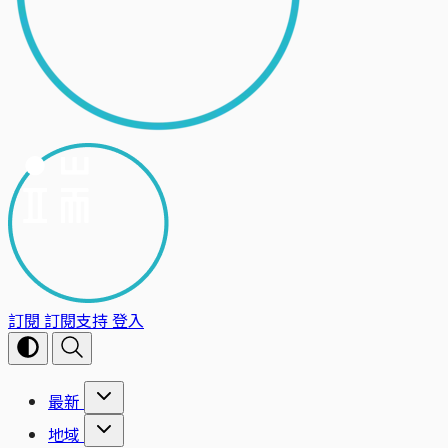
訂閱
訂閱支持
登入
最新
地域