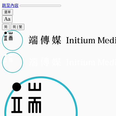
跳至內容
選單
简
简
|
繁