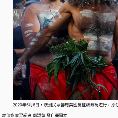
2020年6月6日，澳洲民眾響應美國反種族歧視遊行，
端傳媒實習記者 鄺穎華 發自墨爾本