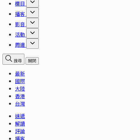
欄目
播客
影音
活動
周邊
搜尋
關閉
最新
國際
大陸
香港
台灣
速遞
解讀
評論
播客