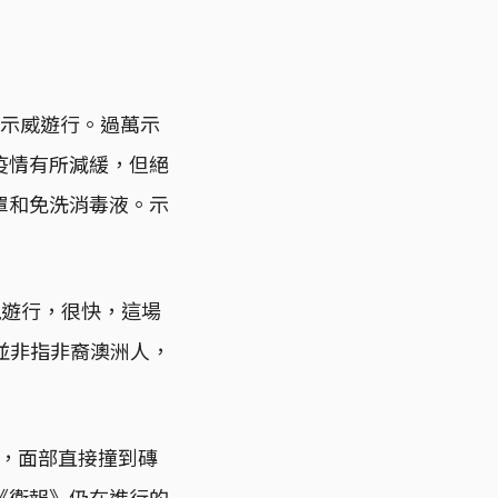
型示威遊行。過萬示
疫情有所減緩，但絕
罩和免洗消毒液。示
歧視遊行，很快，這場
k」並非指非裔澳洲人，
倒，面部直接撞到磚
《衞報》仍在進行的