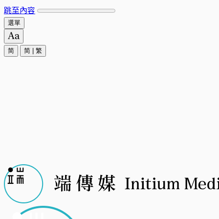
跳至內容
選單
简
简
|
繁