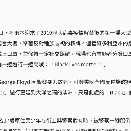
月6日，墨爾本迎來了2019冠狀病毒疫情解禁後的第一場大
國會大樓，舉著反對種族歧視的標牌。儘管維多利亞州的
戴上口罩，並保持一定社交距離，現場也有志願者分發口
遊行一邊高喊：「Black lives matter！」
eorge Floyd 因警察暴力致死，引發美國全國反種族
s Matter」遊行蔓延到大洋之隔的澳洲，只是此處的「Blac
，一名17歲原住民少年在街上與警察對峙時，被警察一腳踢
被拘捕的短片迅速在臉書上傳播，引起澳洲民眾憤怒。據