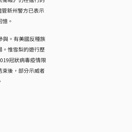
儘管新州警方已表示
回憶。
參與。有美國反種族
場。惟雪梨的遊行歷
019冠狀病毒疫情限
結束後，部分示威者
。