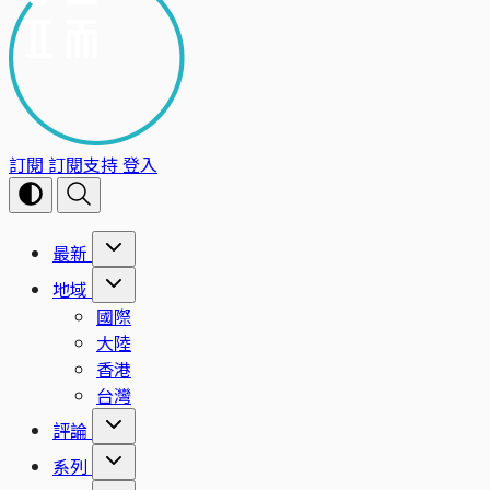
訂閱
訂閱支持
登入
最新
地域
國際
大陸
香港
台灣
評論
系列