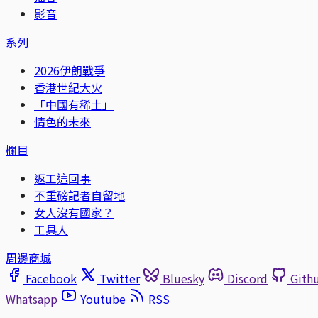
影音
系列
2026伊朗戰爭
香港世紀大火
「中國有稀土」
情色的未來
欄目
返工這回事
不重磅記者自留地
女人沒有國家？
工具人
周邊商城
Facebook
Twitter
Bluesky
Discord
Gith
Whatsapp
Youtube
RSS