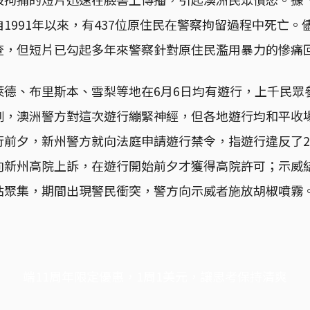
1991年以來，有437位原住民在警察拘留過程中死亡。
查，但短片已勾起多年來警察針對原住民濫用暴力的慘痛
萊德、布里斯本、雪梨等地在6月6日均有遊行，上千民眾
例，澳洲警方對這次遊行繃緊神經，但各地遊行均和平收
前夕，新州警方就向法庭申請遊行禁令，指遊行違反了2
向新州高院上訴，在遊行開始前夕才獲得高院許可；示威
站聚集，期間出現警民衝突，警方向示威者施放胡椒噴霧
端11周年限定優惠，1周1美元，讓思考保持清爽