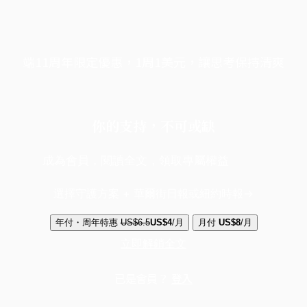
端11周年限定優惠，1周1美元，讓思考保持清爽
你的支持，不可或缺
成為會員，閱讀全文，領取專屬權益
選擇守護方案 + 華爾街日報或紐約時報
年付・周年特惠
US$6.5
US$4
/月
月付
US$8
/月
立即解鎖全文
已是會員？
登入