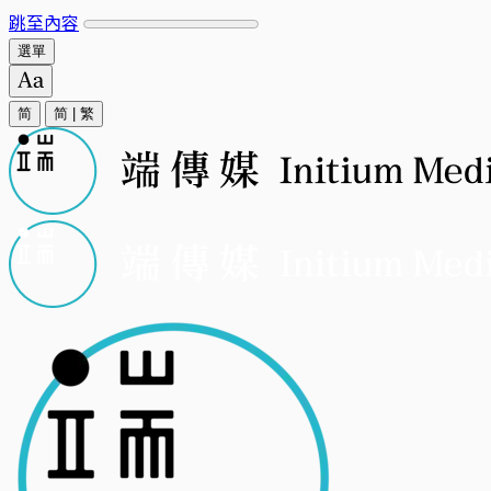
跳至內容
選單
简
简
|
繁