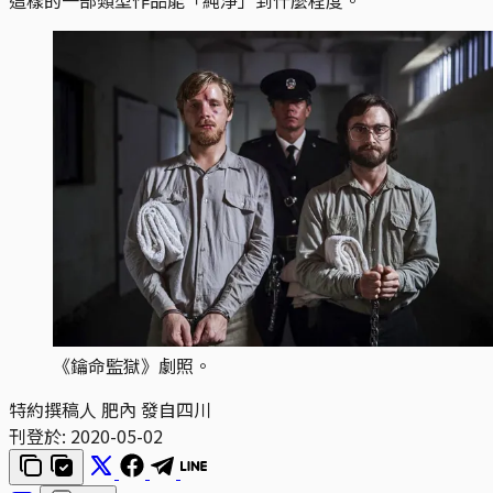
《鑰命監獄》劇照。
特約撰稿人 肥內 發自四川
刊登於:
2020-05-02