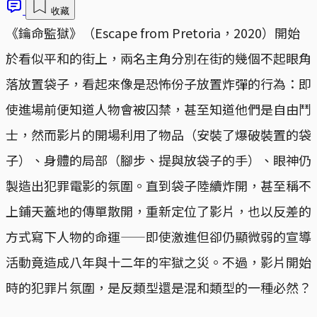
收藏
《鑰命監獄》（Escape from Pretoria‎，2020）開始
於看似平和的街上，兩名主角分別在街的幾個不起眼角
落放置袋子，看起來像是恐怖份子放置炸彈的行為：即
使進場前便知道人物會被囚禁，甚至知道他們是自由鬥
士，然而影片的開場利用了物品（安裝了爆破裝置的袋
子）、身體的局部（腳步、提與放袋子的手）、眼神仍
製造出犯罪電影的氛圍。直到袋子陸續炸開，甚至稱不
上鋪天蓋地的傳單散開，重新定位了影片，也以反差的
方式寫下人物的命運——即使激進但卻仍顯微弱的宣導
活動竟造成八年與十二年的牢獄之災。不過，影片開始
時的犯罪片氛圍，是反類型還是混和類型的一種必然？