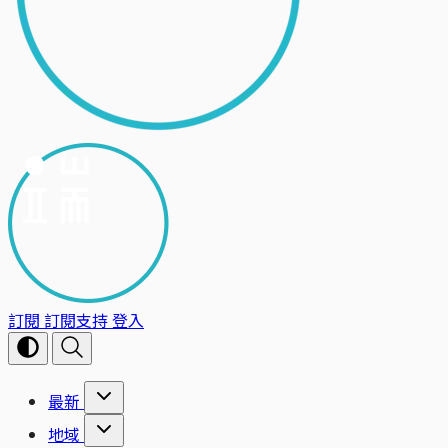
訂閱
訂閱支持
登入
最新
地域