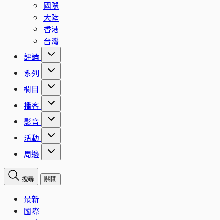
國際
大陸
香港
台灣
評論
系列
欄目
播客
影音
活動
周邊
搜尋
關閉
最新
國際