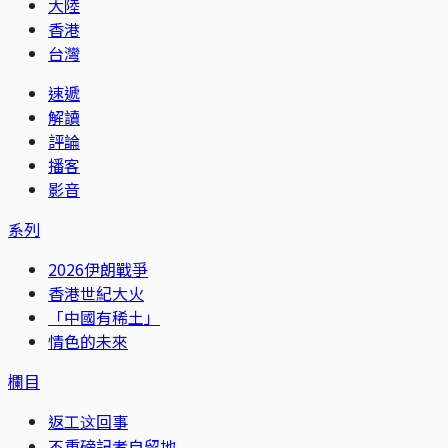
大陸
香港
台灣
速遞
解讀
評論
播客
影音
系列
2026伊朗戰爭
香港世紀大火
「中國有稀土」
情色的未來
欄目
返工这回事
不重磅記者自留地