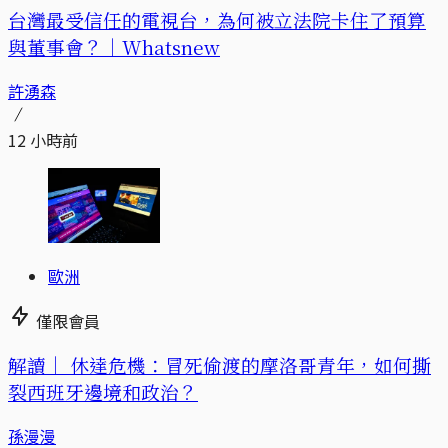
台灣最受信任的電視台，為何被立法院卡住了預算
與董事會？｜Whatsnew
許湧森
12 小時前
歐洲
僅限會員
解讀｜
休達危機：冒死偷渡的摩洛哥青年，如何撕
裂西班牙邊境和政治？
孫漫漫