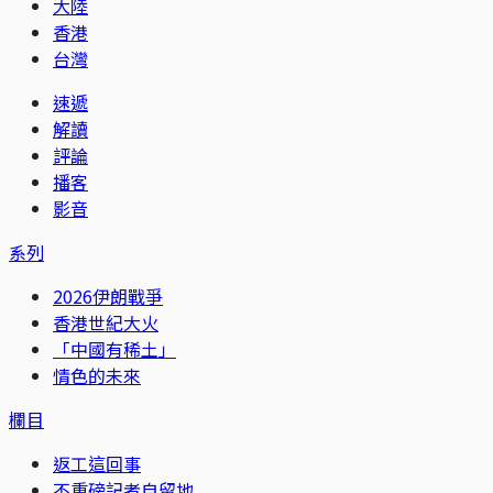
大陸
香港
台灣
速遞
解讀
評論
播客
影音
系列
2026伊朗戰爭
香港世紀大火
「中國有稀土」
情色的未來
欄目
返工這回事
不重磅記者自留地