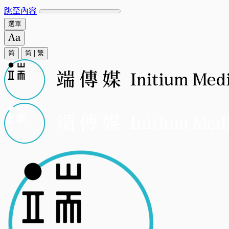
跳至內容
選單
简
简
|
繁