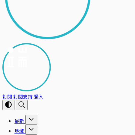
訂閱
訂閱支持
登入
最新
地域