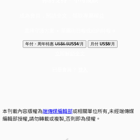
成為會員，閱讀全文，領取專屬權益
選擇守護方案 + 華爾街日報或紐約時報
年付・周年特惠
US$6.5
US$4
/月
月付
US$8
/月
立即解鎖全文
已是會員？
登入
本刊載內容版權為
端傳媒編輯部
或相關單位所有,未經端傳媒
編輯部授權,請勿轉載或複製,否則即為侵權。