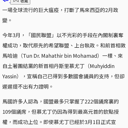
收藏
一場全球流行的巨大瘟疫，打斷了馬來西亞的2月政
變。
今年3月，「國民聯盟」以不光彩的手段在內閣制裏奪
權成功，取代原先的希望聯盟、上台執政。和前首相敦
馬哈迪（Tun Dr. Mahathir bin Mohamad）一樣、來
自土著團結黨的新首相丹斯里慕尤丁（Muhyiddin
Yassin），宣稱自己已得到多數國會議員的支持，但卻
遲遲提不出有力證明。
馬國許多人認為，國盟最多只掌握了222個議席裏的
109個議席，但慕尤丁仍因為得到最高元首的欽點授
權，而成功上位。即使慕尤丁已經於3月1日正式宣