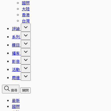
國際
大陸
香港
台灣
評論
系列
欄目
播客
影音
活動
周邊
搜尋
關閉
最新
國際