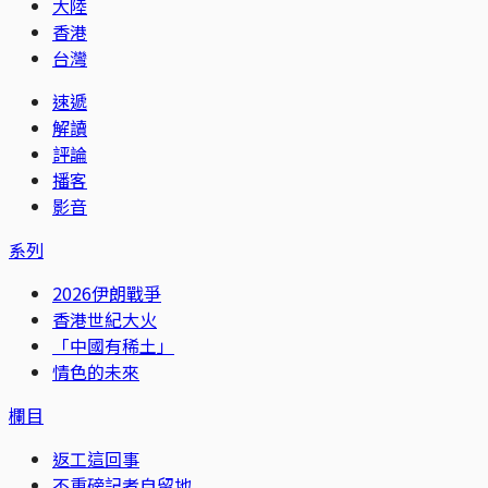
大陸
香港
台灣
速遞
解讀
評論
播客
影音
系列
2026伊朗戰爭
香港世紀大火
「中國有稀土」
情色的未來
欄目
返工這回事
不重磅記者自留地