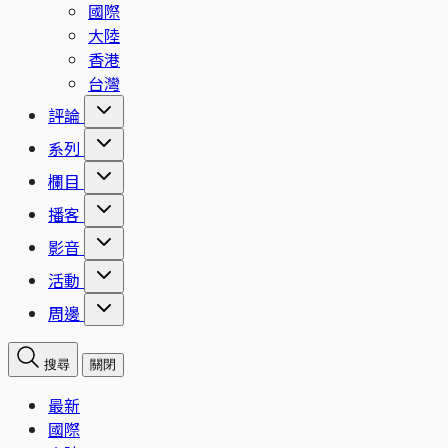
國際
大陸
香港
台灣
評論
系列
欄目
播客
影音
活動
周邊
搜尋
關閉
最新
國際