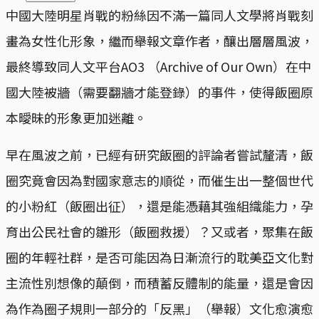
中國大陸明星肖戰的粉絲因不滿一篇同人文學將肖戰刻
畫為女性化形象，繼而舉報文章作者，釀出層層風波，
最終導致同人文平台AO3 （Archive of Our Own）在中
國大陸被牆（需要翻牆才能登錄）的事件，使得飯圈原
本曖昧的形象更加迷離。
早在風波之前，已經有研究飯圈的評論者嘗試釐清，飯
圈究竟會因為對國家意志的順從，而催生出一整個世代
的小粉紅（飯圈出征），還是能憑藉其強組織能力，孕
育出公民社會的雛形（飯圈救援）？又或者，聚集在飯
圈的年輕社群，是否可能因為日漸流行的耽美亞文化對
主流性別想像的顛倒，而積蓄反體制的能量，還是會因
為作為圈子規則一部分的「反黑」（舉報）文化愈演愈