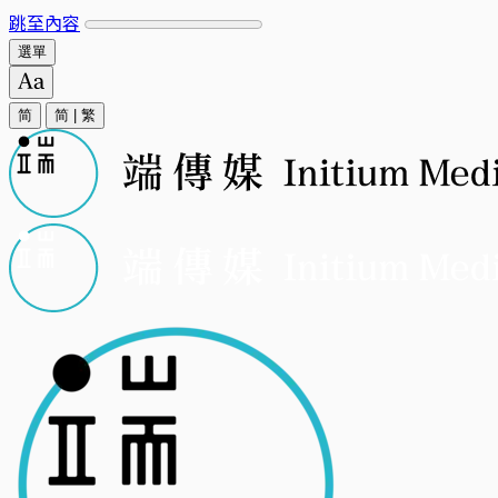
跳至內容
選單
简
简
|
繁