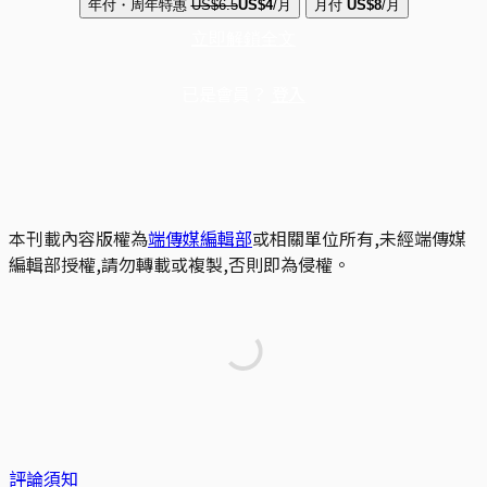
年付・周年特惠
US$6.5
US$4
/月
月付
US$8
/月
立即解鎖全文
已是會員？
登入
本刊載內容版權為
端傳媒編輯部
或相關單位所有,未經端傳媒
編輯部授權,請勿轉載或複製,否則即為侵權。
評論須知