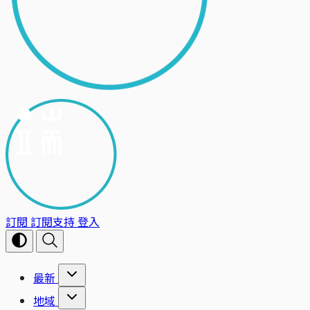
訂閱
訂閱支持
登入
最新
地域