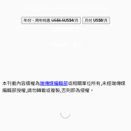
選擇守護方案 + 華爾街日報或紐約時報
年付・周年特惠
US$6.5
US$4
/月
月付
US$8
/月
立即解鎖全文
已是會員？
登入
本刊載內容版權為
端傳媒編輯部
或相關單位所有,未經端傳媒
編輯部授權,請勿轉載或複製,否則即為侵權。