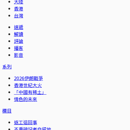
大陸
香港
台灣
速遞
解讀
評論
播客
影音
系列
2026伊朗戰爭
香港世紀大火
「中國有稀土」
情色的未來
欄目
返工這回事
不重磅記者自留地