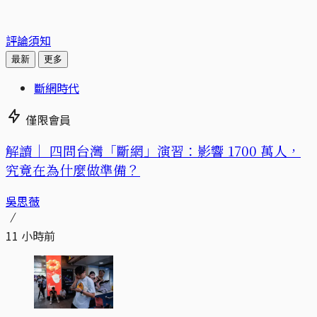
評論須知
最新
更多
斷網時代
僅限會員
解讀｜
四問台灣「斷網」演習：影響 1700 萬人，
究竟在為什麼做準備？
吳思薇
11 小時前