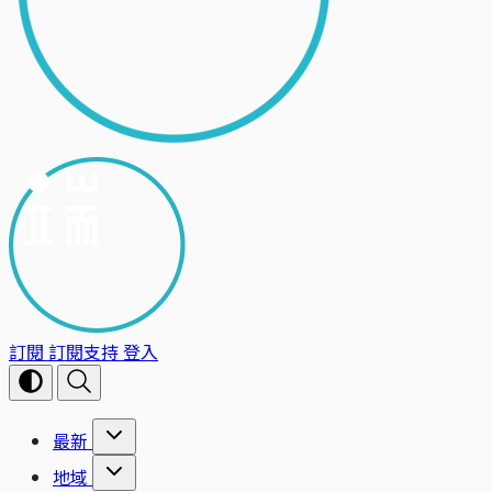
訂閱
訂閱支持
登入
最新
地域