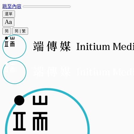
跳至內容
選單
简
简
|
繁