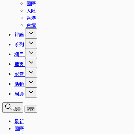
國際
大陸
香港
台灣
評論
系列
欄目
播客
影音
活動
周邊
搜尋
關閉
最新
國際