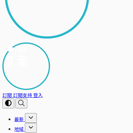
訂閱
訂閱支持
登入
最新
地域