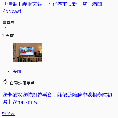
「伸張正義報東張」，香港市民新日常｜端聞
Podcast
曾雪雯
1 天前
美國
僅限註冊用戶
進步派攻進特朗普票倉：薩依德險勝密歇根參院初
選｜Whatsnew
姚拏云