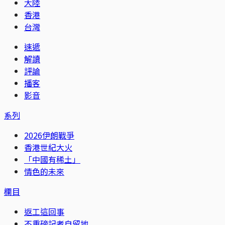
大陸
香港
台灣
速遞
解讀
評論
播客
影音
系列
2026伊朗戰爭
香港世紀大火
「中國有稀土」
情色的未來
欄目
返工這回事
不重磅記者自留地