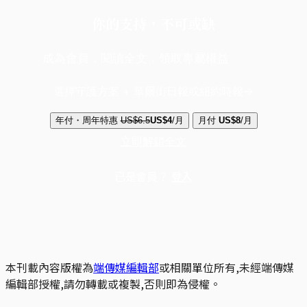
你的支持，不可或缺
成為會員，閱讀全文，領取專屬權益
選擇守護方案 + 華爾街日報或紐約時報
年付・周年特惠
US$6.5
US$4
/月
月付
US$8
/月
立即解鎖全文
已是會員？
登入
本刊載內容版權為
端傳媒編輯部
或相關單位所有,未經端傳媒
編輯部授權,請勿轉載或複製,否則即為侵權。