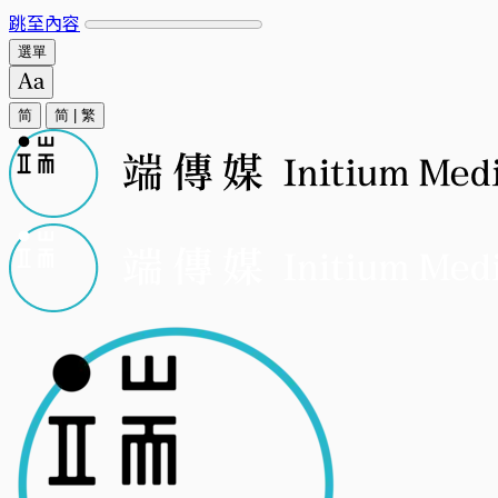
跳至內容
選單
简
简
|
繁