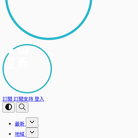
訂閱
訂閱支持
登入
最新
地域