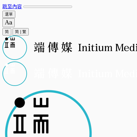
跳至內容
選單
简
简
|
繁