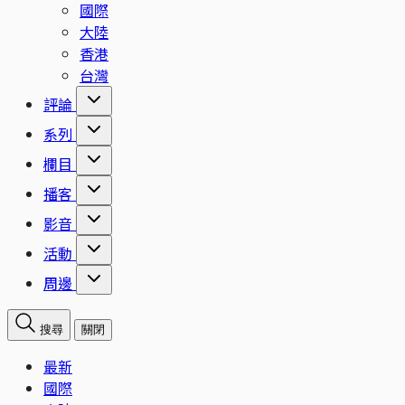
國際
大陸
香港
台灣
評論
系列
欄目
播客
影音
活動
周邊
搜尋
關閉
最新
國際