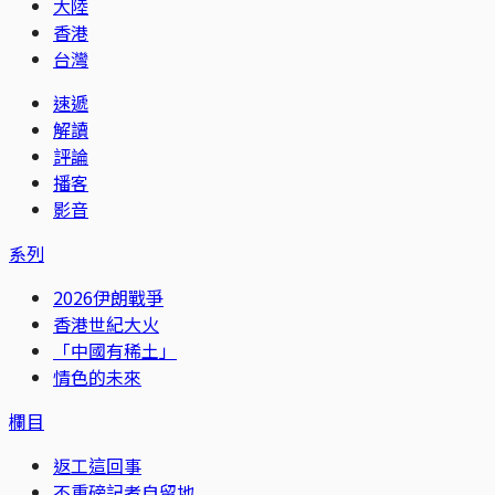
大陸
香港
台灣
速遞
解讀
評論
播客
影音
系列
2026伊朗戰爭
香港世紀大火
「中國有稀土」
情色的未來
欄目
返工這回事
不重磅記者自留地