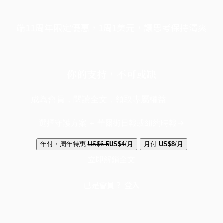
端11周年限定優惠，1周1美元，讓思考保持清爽
你的支持，不可或缺
成為會員，閱讀全文，領取專屬權益
選擇守護方案 + 華爾街日報或紐約時報
年付・周年特惠
US$6.5
US$4
/月
月付
US$8
/月
立即解鎖全文
已是會員？
登入