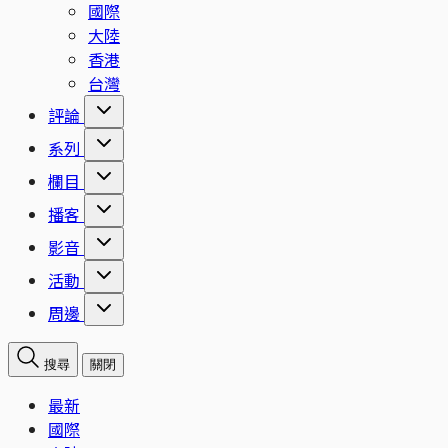
國際
大陸
香港
台灣
評論
系列
欄目
播客
影音
活動
周邊
搜尋
關閉
最新
國際