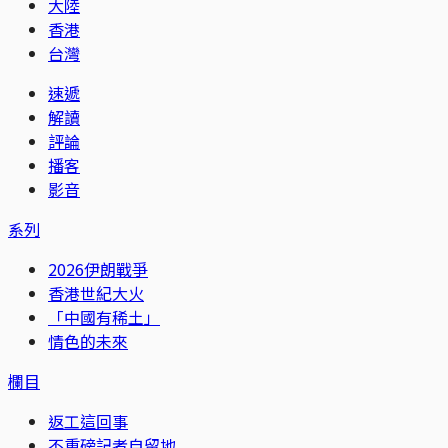
大陸
香港
台灣
速遞
解讀
評論
播客
影音
系列
2026伊朗戰爭
香港世紀大火
「中國有稀土」
情色的未來
欄目
返工這回事
不重磅記者自留地