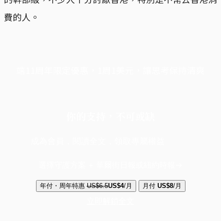
費的人。
端11周年限定優惠，1周1美元，讓思考保持清爽
你的支持，不可或缺
成為會員，閱讀全文，領取專屬權益
選擇守護方案 + 華爾街日報或紐約時報
年付・周年特惠
US$6.5
US$4
/月
月付
US$8
/月
立即解鎖全文