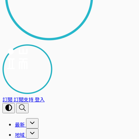
訂閱
訂閱支持
登入
最新
地域