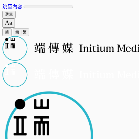
跳至內容
選單
简
简
|
繁