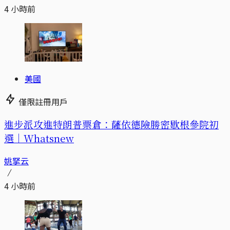
4 小時前
美國
僅限註冊用戶
進步派攻進特朗普票倉：薩依德險勝密歇根參院初
選｜Whatsnew
姚拏云
4 小時前