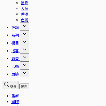
國際
大陸
香港
台灣
評論
系列
欄目
播客
影音
活動
周邊
搜尋
關閉
最新
國際