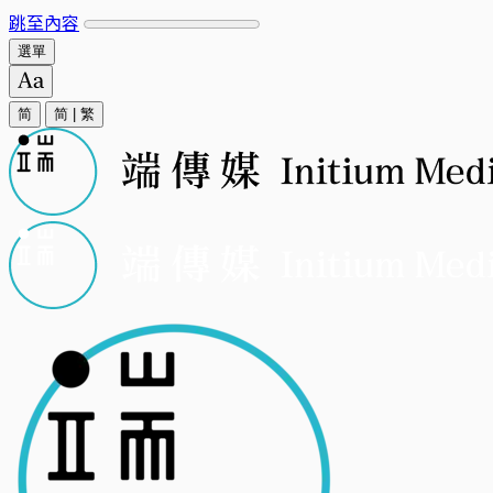
跳至內容
選單
简
简
|
繁