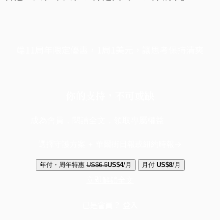
端11周年限定優惠，1周1美元，讓思考保持清爽
你的支持，不可或缺
成為會員，閱讀全文，領取專屬權益
選擇守護方案 + 華爾街日報或紐約時報
年付・周年特惠
US$6.5
US$4
/月
月付
US$8
/月
立即解鎖全文
已是會員？
登入