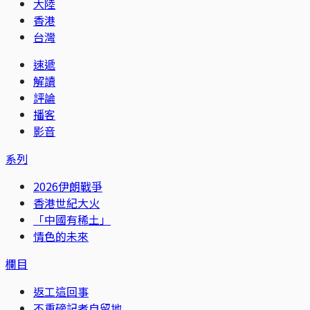
大陸
香港
台灣
速遞
解讀
評論
播客
影音
系列
2026伊朗戰爭
香港世紀大火
「中國有稀土」
情色的未來
欄目
返工這回事
不重磅記者自留地