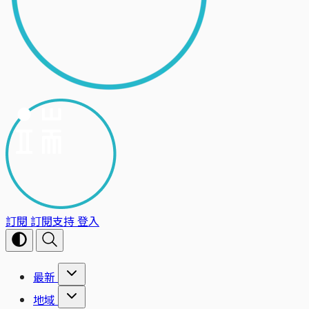
訂閱
訂閱支持
登入
最新
地域