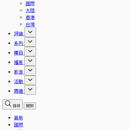
國際
大陸
香港
台灣
評論
系列
欄目
播客
影音
活動
周邊
搜尋
關閉
最新
國際