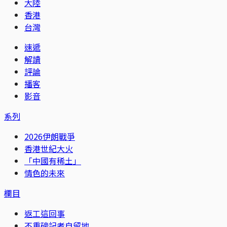
大陸
香港
台灣
速遞
解讀
評論
播客
影音
系列
2026伊朗戰爭
香港世紀大火
「中國有稀土」
情色的未來
欄目
返工這回事
不重磅記者自留地