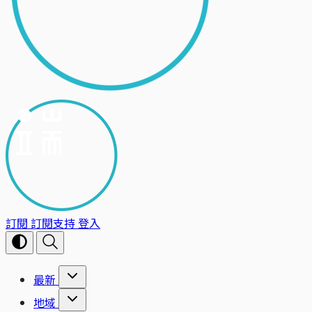
訂閱
訂閱支持
登入
最新
地域