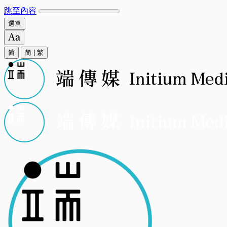
跳至內容
選單
简
简
|
繁