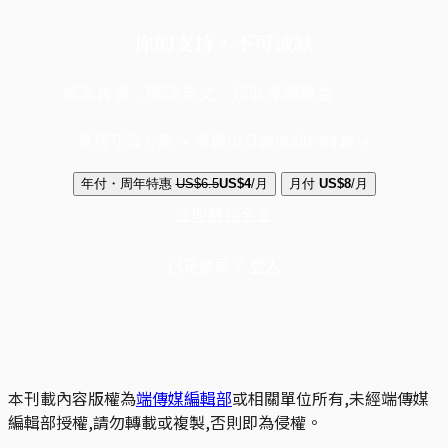
你的支持，不可或缺
成為會員，閱讀全文，領取專屬權益
選擇守護方案 + 華爾街日報或紐約時報
年付・周年特惠
US$6.5
US$4
/月
月付
US$8
/月
立即解鎖全文
已是會員？
登入
本刊載內容版權為
端傳媒編輯部
或相關單位所有,未經端傳媒
編輯部授權,請勿轉載或複製,否則即為侵權。