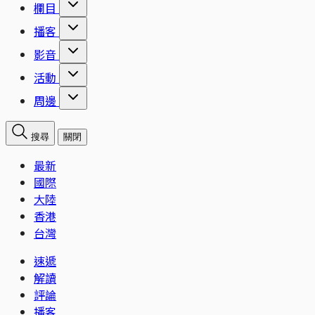
欄目
播客
影音
活動
周邊
搜尋
關閉
最新
國際
大陸
香港
台灣
速遞
解讀
評論
播客