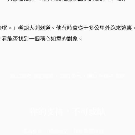
流氓。」老胡大剌剌道。他有時會從十多公里外跑來這裏
，看能否找到一個稱心如意的對象。
端11周年限定優惠，1周1美元，讓思考保持清爽
你的支持，不可或缺
成為會員，閱讀全文，領取專屬權益