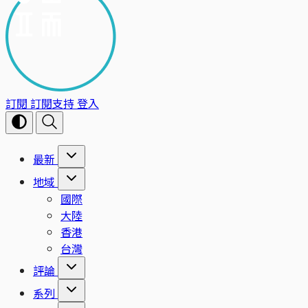
訂閱
訂閱支持
登入
最新
地域
國際
大陸
香港
台灣
評論
系列