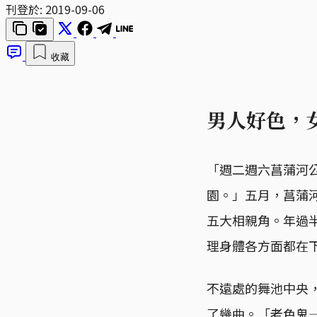
刊登於:
2019-09-06
收藏
男人好色，
「週二週六菖蒲河
園。」五月，菖蒲
五大相親角。年過半
理身體各方面都在
不遠處的舞池中央
了幾曲。「老色鬼