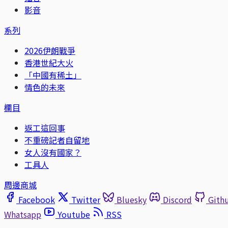
影音
系列
2026伊朗戰爭
香港世紀大火
「中國有稀土」
情色的未來
欄目
返工這回事
不重磅記者自留地
女人沒有國家？
工具人
周邊商城
Facebook
Twitter
Bluesky
Discord
Gith
Whatsapp
Youtube
RSS