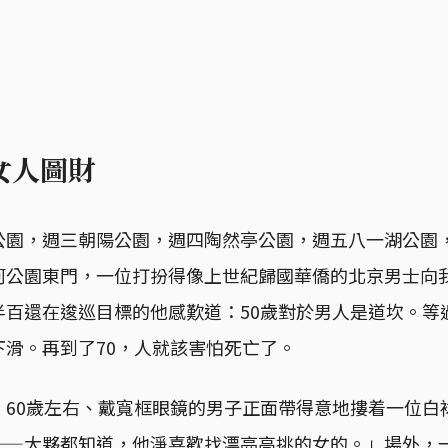
女人圖財
公園，週三朝陽公園，週四陶然亭公園，週五八一湖公園
河公園東門，一位打扮得像上世紀歸國華僑的北京男士向
百還在逡巡目標的他感歎道：50歲對於男人是道坎。等
下滑。再到了70，人就該害怕死亡了。
，60歲左右、戴寬框眼鏡的男子正面帶得意地摟着一位白
——大夥都知道，他淨喜歡找漂亮高挑的女的。」場外，