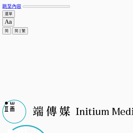
跳至內容
選單
简
简
|
繁