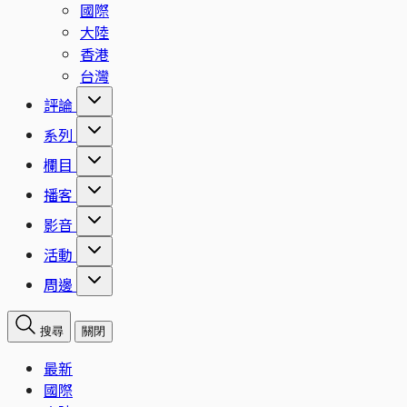
國際
大陸
香港
台灣
評論
系列
欄目
播客
影音
活動
周邊
搜尋
關閉
最新
國際