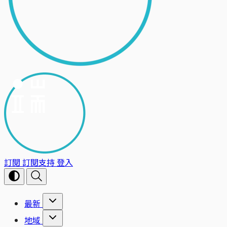
訂閱
訂閱支持
登入
最新
地域