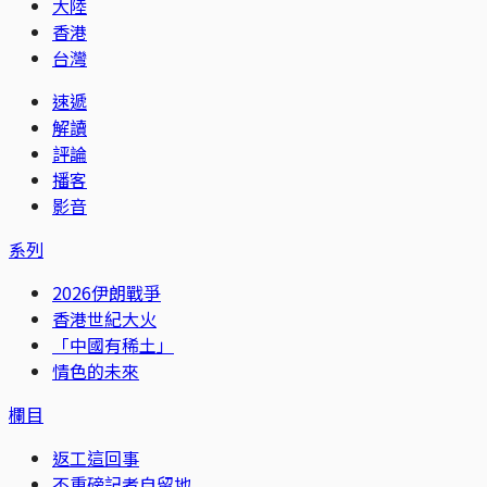
大陸
香港
台灣
速遞
解讀
評論
播客
影音
系列
2026伊朗戰爭
香港世紀大火
「中國有稀土」
情色的未來
欄目
返工這回事
不重磅記者自留地