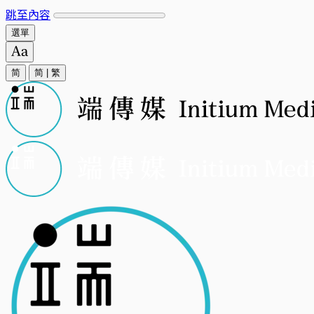
跳至內容
選單
简
简
|
繁