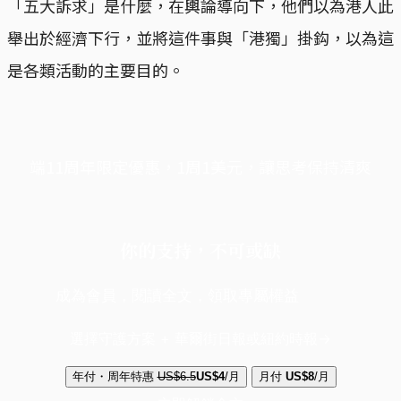
「五大訴求」是什麼，在輿論導向下，他們以為港人此
舉出於經濟下行，並將這件事與「港獨」掛鈎，以為這
是各類活動的主要目的。
端11周年限定優惠，1周1美元，讓思考保持清爽
你的支持，不可或缺
成為會員，閱讀全文，領取專屬權益
選擇守護方案 + 華爾街日報或紐約時報
年付・周年特惠
US$6.5
US$4
/月
月付
US$8
/月