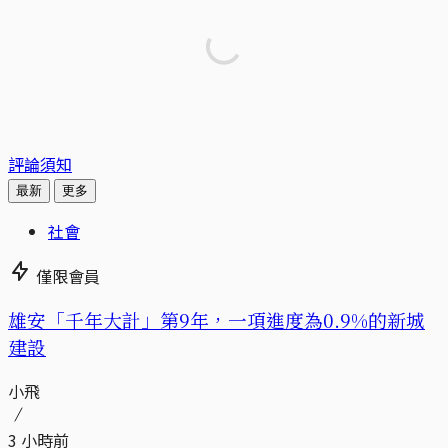
評論須知
最新
更多
社會
僅限會員
​​雄安「千年大計」第9年，一項進度為0.9%的新城
建設
小飛
3 小時前