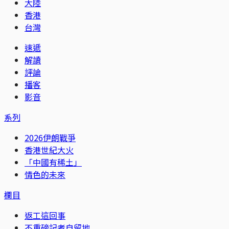
大陸
香港
台灣
速遞
解讀
評論
播客
影音
系列
2026伊朗戰爭
香港世紀大火
「中國有稀土」
情色的未來
欄目
返工這回事
不重磅記者自留地