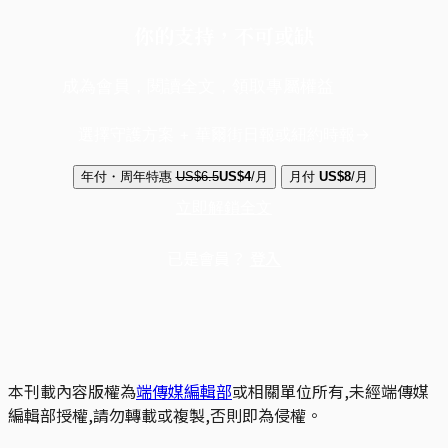
你的支持，不可或缺
成為會員，閱讀全文，領取專屬權益
選擇守護方案 + 華爾街日報或紐約時報
年付・周年特惠
US$6.5
US$4
/月
月付
US$8
/月
立即解鎖全文
已是會員？
登入
本刊載內容版權為
端傳媒編輯部
或相關單位所有,未經端傳媒
編輯部授權,請勿轉載或複製,否則即為侵權。