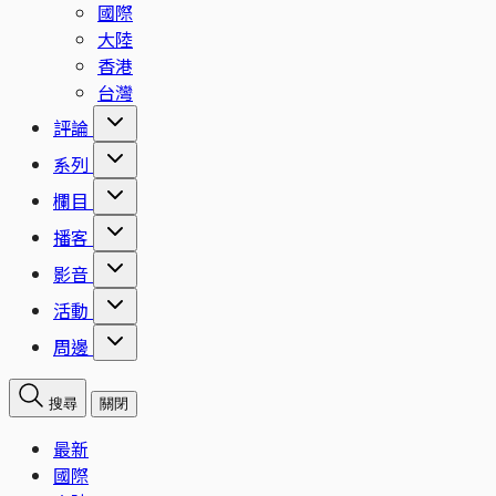
國際
大陸
香港
台灣
評論
系列
欄目
播客
影音
活動
周邊
搜尋
關閉
最新
國際