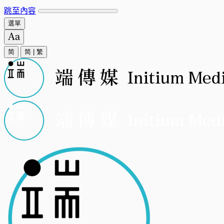
跳至內容
選單
简
简
|
繁