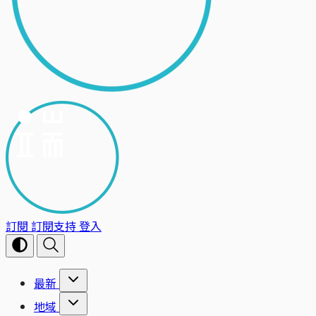
訂閱
訂閱支持
登入
最新
地域