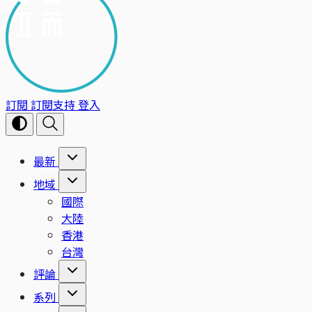
訂閱
訂閱支持
登入
最新
地域
國際
大陸
香港
台灣
評論
系列