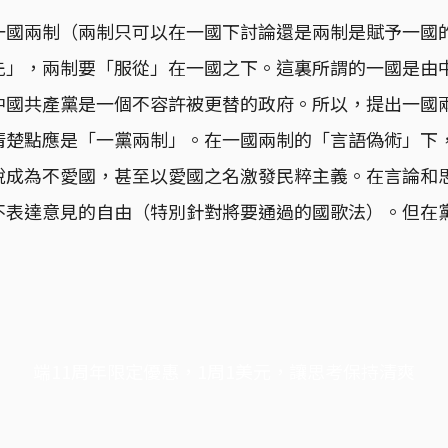
一國兩制（兩制只可以在一國下討論還是兩制是賦予一國
先」，兩制要「服從」在一國之下。這裏所謂的一國是由
中國共產黨是一個不容許被更替的政府。所以，提出一國
清楚點應是「一黨兩制」。在一國兩制的「言語偽術」下
說成為不愛國，甚至以愛國之名激發民粹主義。在言論和
不表達意見的自由（特別針對將要通過的國歌法）。但在
。
端11周年限定優惠，1周1美元，讓思考保持清爽