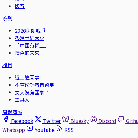
影音
系列
2026伊朗戰爭
香港世紀大火
「中國有稀土」
情色的未來
欄目
返工這回事
不重磅記者自留地
女人沒有國家？
工具人
周邊商城
Facebook
Twitter
Bluesky
Discord
Gith
Whatsapp
Youtube
RSS