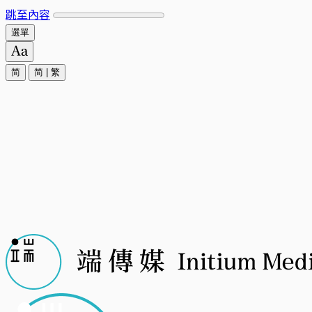
跳至內容
選單
简
简
|
繁