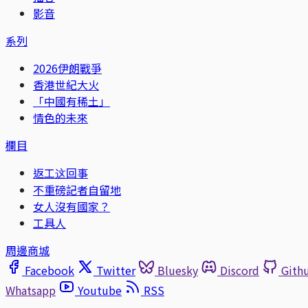
影音
系列
2026伊朗戰爭
香港世紀大火
「中國有稀土」
情色的未來
欄目
返工这回事
不重磅記者自留地
女人沒有國家？
工具人
周邊商城
Facebook
Twitter
Bluesky
Discord
Gith
Whatsapp
Youtube
RSS