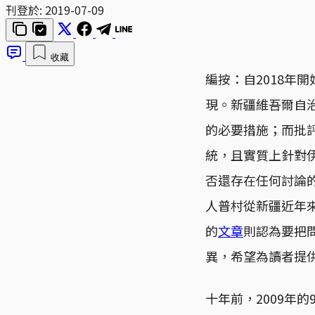
刊登於:
2019-07-09
收藏
編按：自2018年
現。新疆維吾爾自
的必要措施；而批
統，且實質上針對
否還存在任何討論
人普村從新疆近年
的
文章
則認為要把
異，希望為讀者提
十年前，2009年