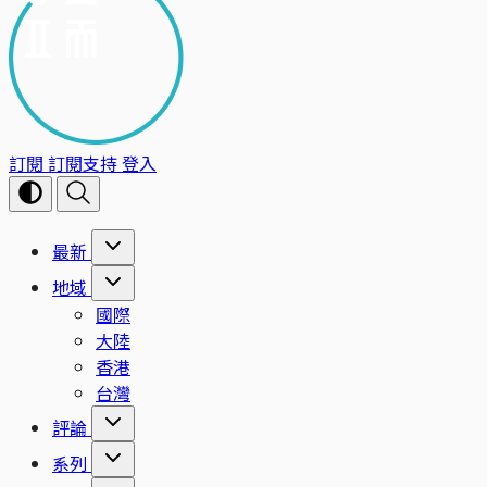
訂閱
訂閱支持
登入
最新
地域
國際
大陸
香港
台灣
評論
系列