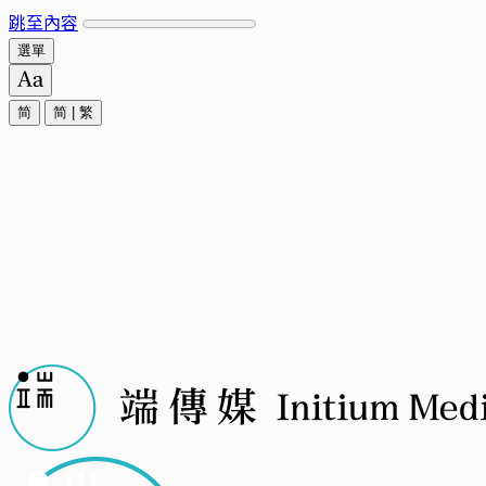
跳至內容
選單
简
简
|
繁