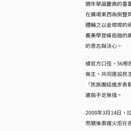
週年華誕慶典的重要
在廣場東西兩側整
體輔之以金燦燦的
義美學登峰造極的
的意志與決心。
據官方口徑，56根
做主，共同建設民
「民族團結進步表
慮與手足無措。
2008年3月14
而隨後奧運火炬在