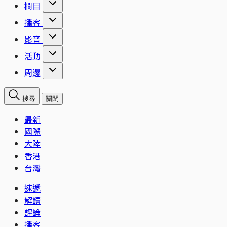
欄目
播客
影音
活動
周邊
搜尋
關閉
最新
國際
大陸
香港
台灣
速遞
解讀
評論
播客