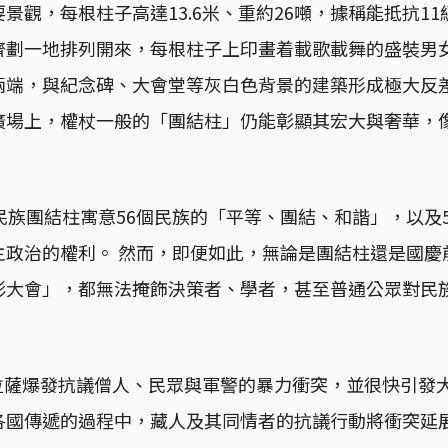
景觀，每根柱子高達13.6米、重約26噸，據稱能抵抗1
齊劃一地排列開來，每根柱子上印畫着載歌載舞的盛裝男
兩端，與紀念碑、大會堂等灰白色背景的建築形成極大反
廣場上，權杖一般的「團結柱」仍能彰顯其宏大與奢華，
民族團結柱寓意56個民族的「平等、團結、和諧」，以及
主政治的權利。 然而，即便如此，無論是團結柱還是國慶
彰大會」，都無法掩飾決策者、學者，甚至普通公眾對民
日，拉薩爆發抗議僧人、民眾與軍警的暴力衝突，並很快引發
各國傳遞的過程中，藏人及其同情者的抗議行動將衝突延