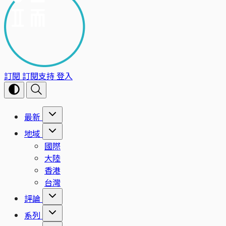
訂閱
訂閱支持
登入
最新
地域
國際
大陸
香港
台灣
評論
系列