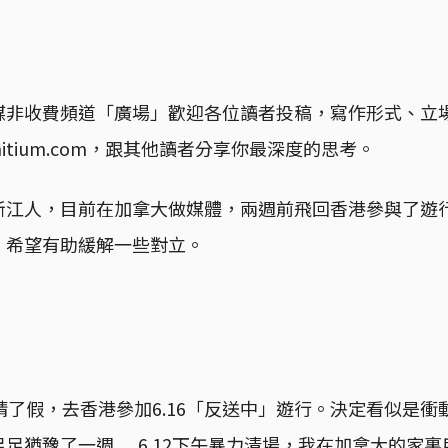
媒非收費頻道「廣場」歡迎各位讀者投稿，寫作形式、立
heinitium.com，跟其他讀者分享你最深度的思考。
浙江人，目前在加拿大做媒體，兩週前飛回香港參與了遊
，希望有助緩解一些對立。
請了假，去香港參加6.16「反送中」遊行。決定看似是衝動
猶豫了一週......6.12下午暴力清場，我在加拿大的家裏用