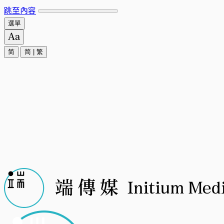
跳至內容
選單
简
简
|
繁