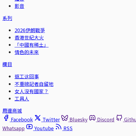
影音
系列
2026伊朗戰爭
香港世紀大火
「中國有稀土」
情色的未來
欄目
返工这回事
不重磅記者自留地
女人沒有國家？
工具人
周邊商城
Facebook
Twitter
Bluesky
Discord
Gith
Whatsapp
Youtube
RSS