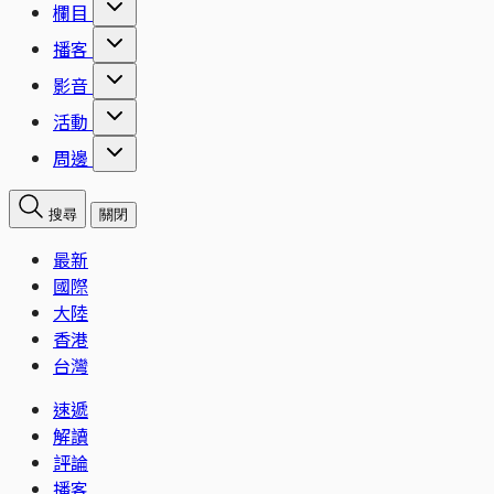
欄目
播客
影音
活動
周邊
搜尋
關閉
最新
國際
大陸
香港
台灣
速遞
解讀
評論
播客