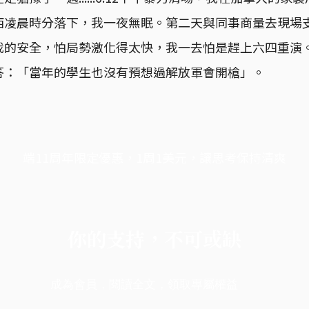
西凌晨時分落下，我一夜無眠。第二天與同事商量去現場
我的安全，怕局勢激化得太快，我一去怕是趕上六四重演
答：「當年的學生也沒有預想過解放軍會開槍」。
端11周年限定優惠，1周1美元，讓思考保持清爽
你的支持，不可或缺
成為會員，閱讀全文，領取專屬權益