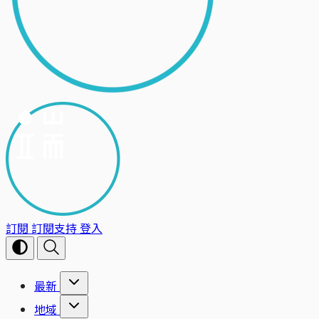
訂閱
訂閱支持
登入
最新
地域