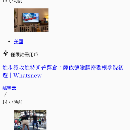
13 小時前
美國
僅限註冊用戶
進步派攻進特朗普票倉：薩依德險勝密歇根參院初
選｜Whatsnew
姚拏云
14 小時前