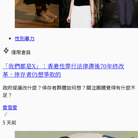
性別暴力
僅限會員
「我們都是X」：香港性罪行法律滯後70年終改
革，倖存者仍想爭取的
政府提議改什麼？倖存者群體如何想？關注團體覺得有什麼不
足？
曾雪雯
5 天前