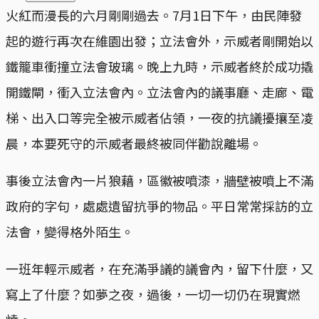
火紅而漫長的六月剛剛過去。7月1日下午，由民陣發
起的遊行再次在維園出發；立法會外，示威者剛開始以
鐵籠車衝撞立法會玻璃。晚上九時，示威者終於成功撬
開鐵閘，衝入立法會內。立法會內的議事廳、走廊、電
梯、出入口等完全被示威者佔領，一夜的抗議擾攘至凌
晨，本要死守的示威者最終被同伴勸說離場。
事後立法會內一片狼藉，區徽被噴漆，牆壁被噴上不滿
政府的字句，處處遺留抗爭的物品。平日常常採訪的立
法會，變得格外陌生。
一班年輕示威者，在充滿爭議的議會內，留下什麼，又
寫上了什麼？如夢之夜，過後，一切一切仍在現實燃