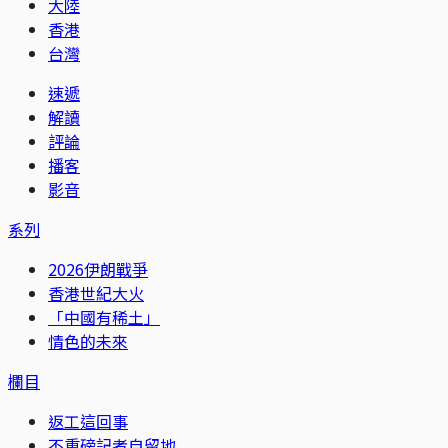
大陸
香港
台灣
速遞
解讀
評論
播客
影音
系列
2026伊朗戰爭
香港世紀大火
「中國有稀土」
情色的未來
欄目
返工這回事
不重磅記者自留地