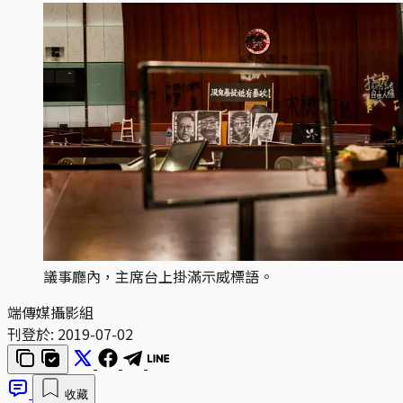
議事廳內，主席台上掛滿示威標語。
端傳媒攝影組
刊登於:
2019-07-02
收藏