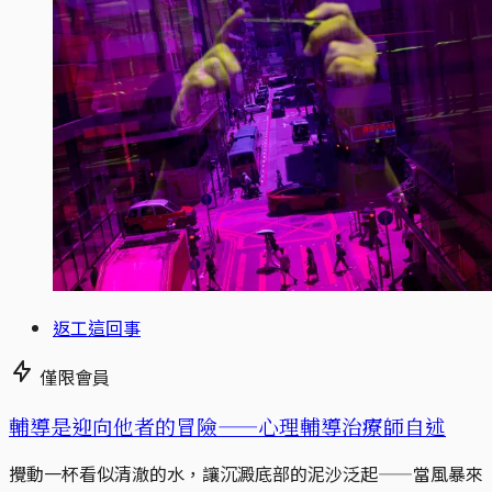
返工這回事
僅限會員
輔導是迎向他者的冒險——心理輔導治療師自述
攪動一杯看似清澈的水，讓沉澱底部的泥沙泛起——當風暴來