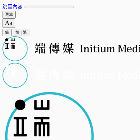
跳至內容
選單
简
简
|
繁