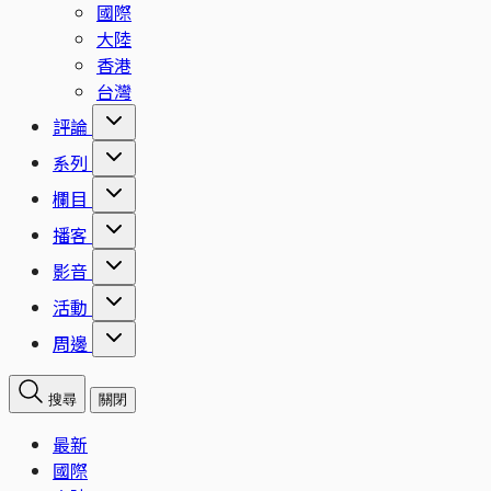
國際
大陸
香港
台灣
評論
系列
欄目
播客
影音
活動
周邊
搜尋
關閉
最新
國際