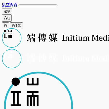
跳至內容
選單
简
简
|
繁