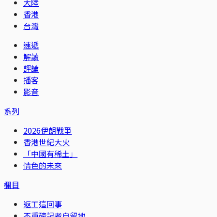
大陸
香港
台灣
速遞
解讀
評論
播客
影音
系列
2026伊朗戰爭
香港世紀大火
「中國有稀土」
情色的未來
欄目
返工這回事
不重磅記者自留地