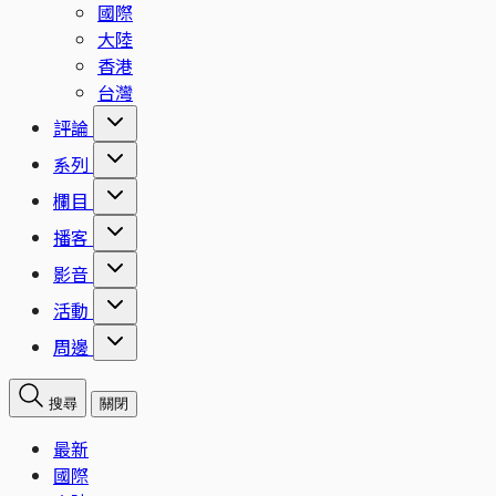
國際
大陸
香港
台灣
評論
系列
欄目
播客
影音
活動
周邊
搜尋
關閉
最新
國際