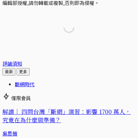
編輯部授權,請勿轉載或複製,否則即為侵權。
評論須知
最新
更多
斷網時代
僅限會員
解讀｜
四問台灣「斷網」演習：影響 1700 萬人，
究竟在為什麼做準備？
吳思薇