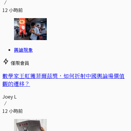
12 小時前
輿論現象
僅限會員
數學家王虹獲菲爾茲獎，如何折射中國輿論場價值
觀的遷移？
Joey L
12 小時前