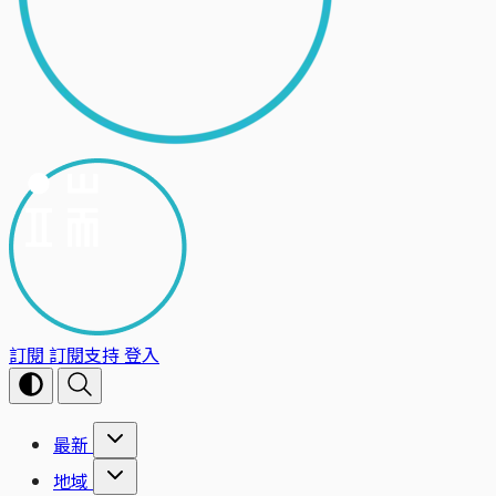
訂閱
訂閱支持
登入
最新
地域