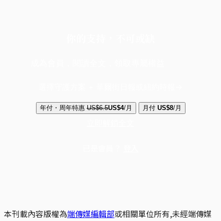
你的支持，不可或缺
成為會員，閱讀全文，領取專屬權益
選擇守護方案 + 華爾街日報或紐約時報
年付・周年特惠
US$6.5
US$4
/月
月付
US$8
/月
立即解鎖全文
已是會員？
登入
本刊載內容版權為
端傳媒編輯部
或相關單位所有,未經端傳媒