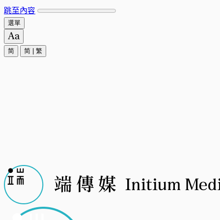
跳至內容
選單
简
简
|
繁