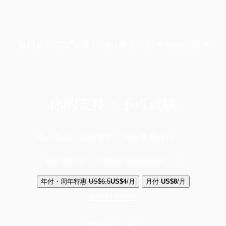
端11周年限定優惠，1周1美元，讓思考保持清爽
你的支持，不可或缺
成為會員，閱讀全文，領取專屬權益
選擇守護方案 + 華爾街日報或紐約時報
年付・周年特惠
US$6.5
US$4
/月
月付
US$8
/月
立即解鎖全文