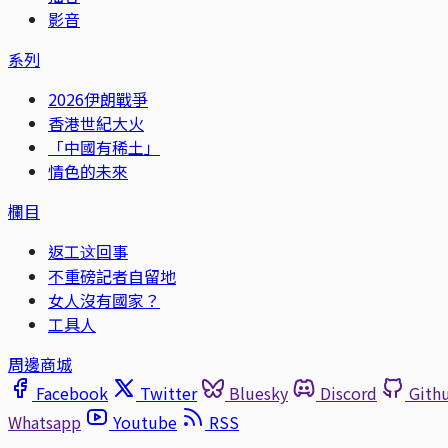
影音
系列
2026伊朗戰爭
香港世紀大火
「中國有稀土」
情色的未來
欄目
返工这回事
不重磅記者自留地
女人沒有國家？
工具人
周邊商城
Facebook
Twitter
Bluesky
Discord
Gith
Whatsapp
Youtube
RSS