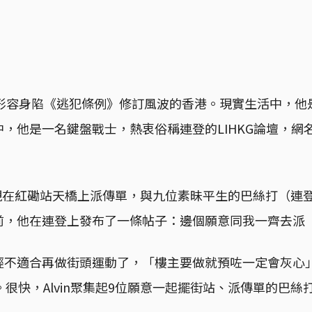
字來形容身陷《逃犯條例》修訂風波的香港。現實生活中，他
，他是一名鍵盤戰士，熱衷俗稱連登的LIHKG論壇，網
in出現在紅磡站天橋上派傳單，與九位素昧平生的巴絲打（
前，他在連登上發布了一條帖子：邊個願意同我一齊去派
經不適合再做街頭運動了，「樓主要做就預咗一定會灰心
。很快，Alvin聚集起9位願意一起擺街站、派傳單的巴絲