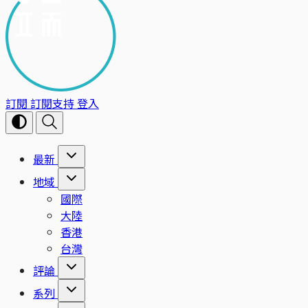
訂閱
訂閱支持
登入
最新
地域
國際
大陸
香港
台灣
評論
系列