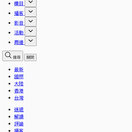
欄目
播客
影音
活動
周邊
搜尋
關閉
最新
國際
大陸
香港
台灣
速遞
解讀
評論
播客