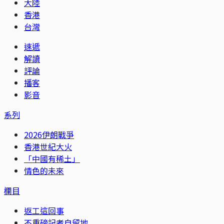
大陸
香港
台灣
速遞
解讀
評論
播客
影音
系列
2026伊朗戰爭
香港世紀大火
「中國有稀土」
情色的未來
欄目
返工這回事
不重磅記者自留地