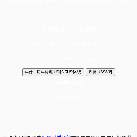
端11周年限定優惠，1周1美元，讓思考保持清爽
你的支持，不可或缺
成為會員，閱讀全文，領取專屬權益
選擇守護方案 + 華爾街日報或紐約時報
年付・周年特惠
US$6.5
US$4
/月
月付
US$8
/月
立即解鎖全文
已是會員？
登入