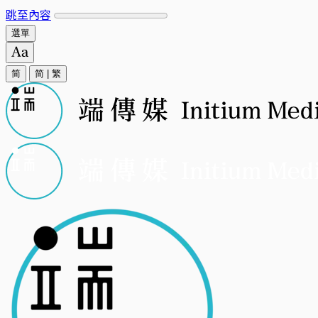
跳至內容
選單
简
简
|
繁