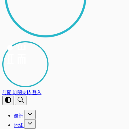
訂閱
訂閱支持
登入
最新
地域