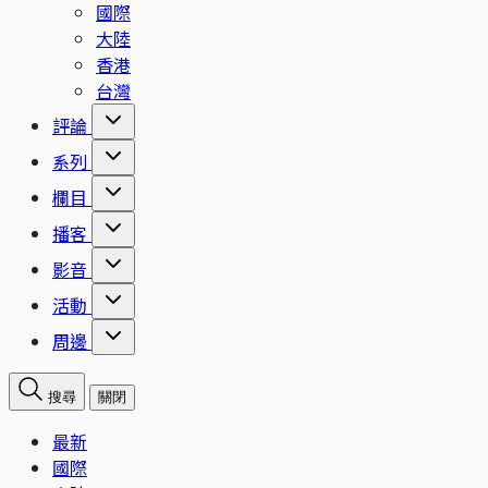
國際
大陸
香港
台灣
評論
系列
欄目
播客
影音
活動
周邊
搜尋
關閉
最新
國際