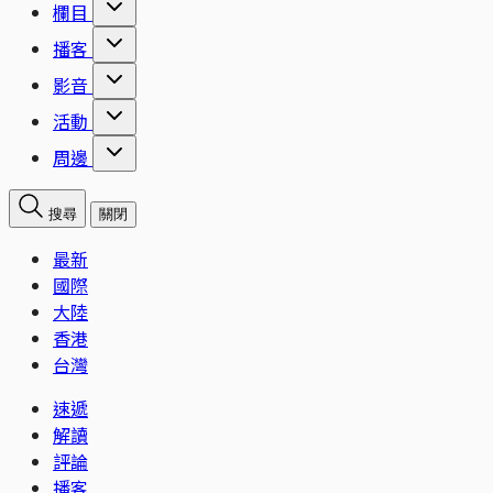
欄目
播客
影音
活動
周邊
搜尋
關閉
最新
國際
大陸
香港
台灣
速遞
解讀
評論
播客