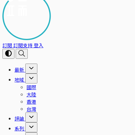
訂閱
訂閱支持
登入
最新
地域
國際
大陸
香港
台灣
評論
系列