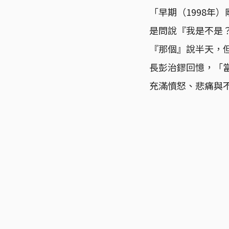
「早期（1998年
是問說『我是不是
『那個』說半天，
長彭治鏐回憶，「
充滿憤怒、悲痛與