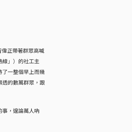
智偉正帶著群眾高喊
熱線」）的社工主
持了一整個早上而幾
濕透的數萬群眾，跟
的事，遑論萬人吶