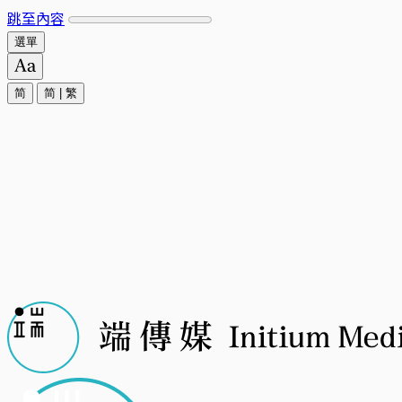
跳至內容
選單
简
简
|
繁