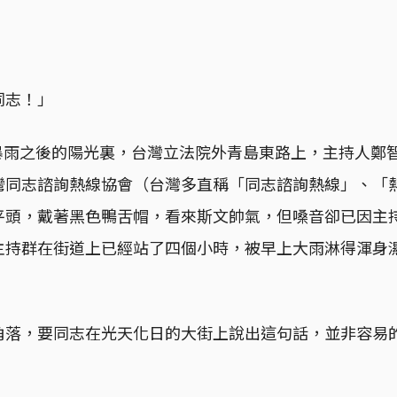
同志！」
日，暴雨之後的陽光裏，台灣立法院外青島東路上，主持人鄭
灣同志諮詢熱線協會（台灣多直稱「同志諮詢熱線」、「
平頭，戴著黑色鴨舌帽，看來斯文帥氣，但嗓音卻已因主
主持群在街道上已經站了四個小時，被早上大雨淋得渾身
角落，要同志在光天化日的大街上說出這句話，並非容易