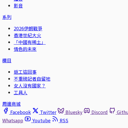
影音
系列
2026伊朗戰爭
香港世紀大火
「中國有稀土」
情色的未來
欄目
返工這回事
不重磅記者自留地
女人沒有國家？
工具人
周邊商城
Facebook
Twitter
Bluesky
Discord
Gith
Whatsapp
Youtube
RSS