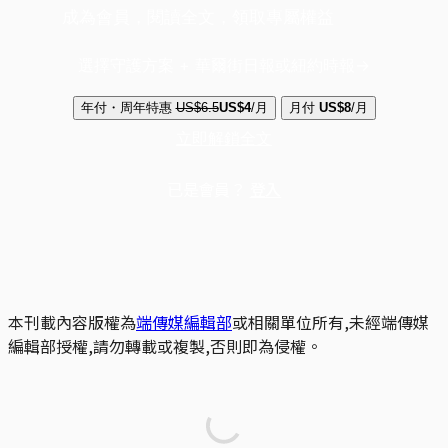
成為會員，閱讀全文，領取專屬權益
選擇守護方案 + 華爾街日報或紐約時報
年付・周年特惠
US$6.5
US$4
/月
月付
US$8
/月
立即解鎖全文
已是會員？
登入
本刊載內容版權為
端傳媒編輯部
或相關單位所有,未經端傳媒
編輯部授權,請勿轉載或複製,否則即為侵權。