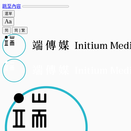
跳至內容
選單
简
简
|
繁