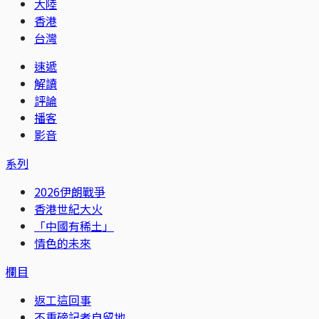
大陸
香港
台灣
速遞
解讀
評論
播客
影音
系列
2026伊朗戰爭
香港世紀大火
「中國有稀土」
情色的未來
欄目
返工這回事
不重磅記者自留地