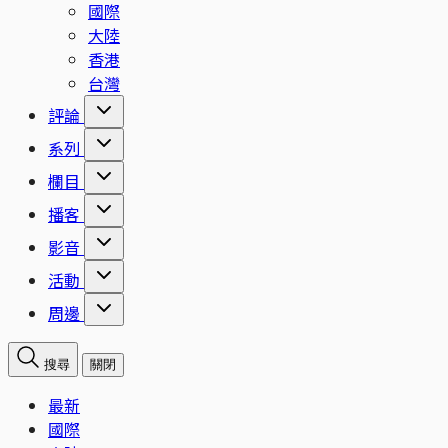
國際
大陸
香港
台灣
評論
系列
欄目
播客
影音
活動
周邊
搜尋
關閉
最新
國際