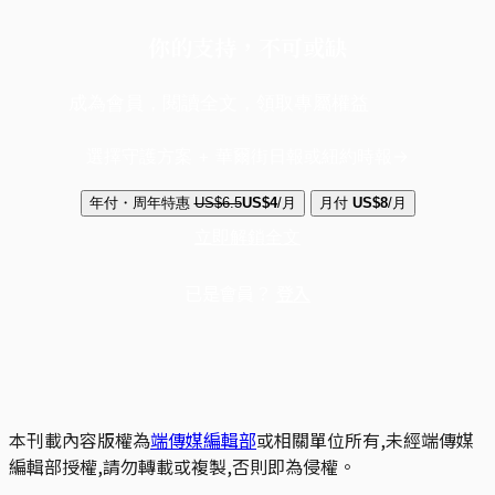
你的支持，不可或缺
成為會員，閱讀全文，領取專屬權益
選擇守護方案 + 華爾街日報或紐約時報
年付・周年特惠
US$6.5
US$4
/月
月付
US$8
/月
立即解鎖全文
已是會員？
登入
本刊載內容版權為
端傳媒編輯部
或相關單位所有,未經端傳媒
編輯部授權,請勿轉載或複製,否則即為侵權。