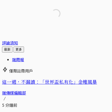
評論須知
最新
更多
端周報
僅限註冊用戶
這一週，不漏讀：「世界盃私有化」金權風暴
端傳媒編輯部
5 分鐘前