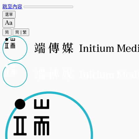
跳至內容
選單
简
简
|
繁