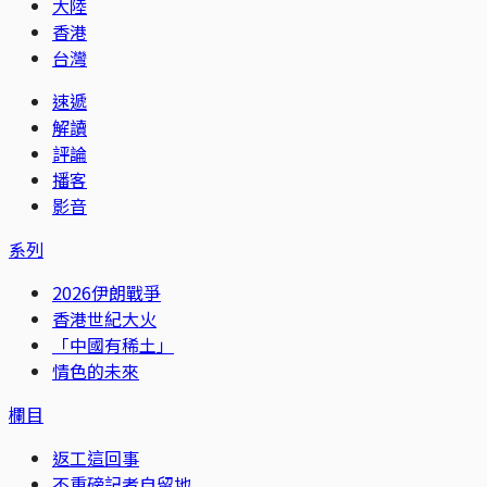
大陸
香港
台灣
速遞
解讀
評論
播客
影音
系列
2026伊朗戰爭
香港世紀大火
「中國有稀土」
情色的未來
欄目
返工這回事
不重磅記者自留地