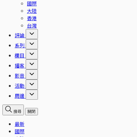
國際
大陸
香港
台灣
評論
系列
欄目
播客
影音
活動
周邊
搜尋
關閉
最新
國際