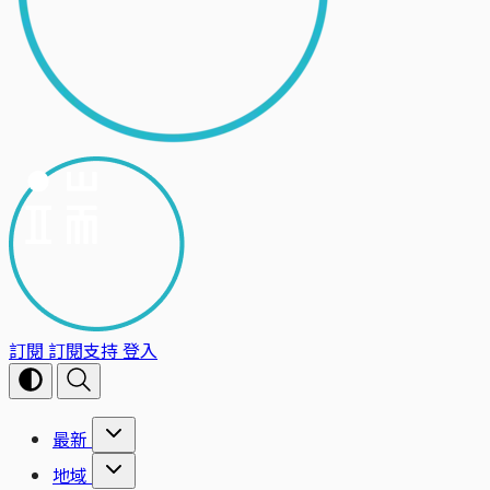
訂閱
訂閱支持
登入
最新
地域