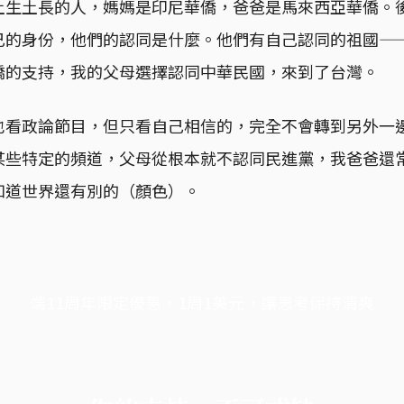
土生土長的人，媽媽是印尼華僑，爸爸是馬來西亞華僑。
己的身份，他們的認同是什麼。他們有自己認同的祖國—
僑的支持，我的父母選擇認同中華民國，來到了台灣。
也看政論節目，但只看自己相信的，完全不會轉到另外一
某些特定的頻道，父母從根本就不認同民進黨，我爸爸還
知道世界還有別的（顏色）。
端11周年限定優惠，1周1美元，讓思考保持清爽