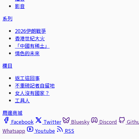
影音
系列
2026伊朗戰爭
香港世紀大火
「中國有稀土」
情色的未來
欄目
返工這回事
不重磅記者自留地
女人沒有國家？
工具人
周邊商城
Facebook
Twitter
Bluesky
Discord
Gith
Whatsapp
Youtube
RSS