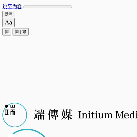
跳至內容
選單
简
简
|
繁