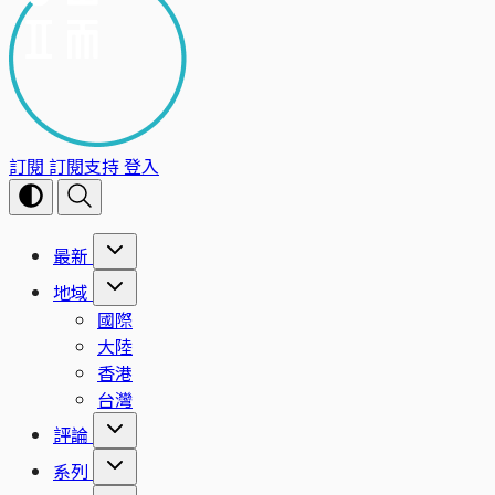
訂閱
訂閱支持
登入
最新
地域
國際
大陸
香港
台灣
評論
系列