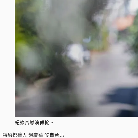
紀錄片導演傅榆。
特約撰稿人 趙慶華 發自台北