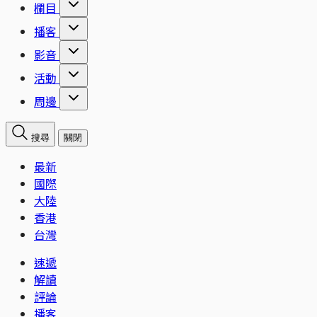
欄目
播客
影音
活動
周邊
搜尋
關閉
最新
國際
大陸
香港
台灣
速遞
解讀
評論
播客