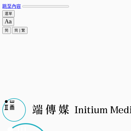
跳至內容
選單
简
简
|
繁