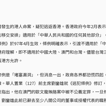
灣發生的港人命案，疑犯逃返香港。香港政府今年2月表
別移交安排」適用於「中華人民共和國的任何其他部分」
條例》於97年4月生效，條例明確表示，引渡不適用於「
港府理解，即不適用於中國大陸、澳門和台灣。儘管台灣
獲港方允許。
修例是「堵塞漏洞」，但消息一出，政商各界都恐慌四起
線。華人置業（127）前主席劉鑾雄就《逃犯條例》修訂
狀指出，他在澳門的歐文龍賄賂案中被不公義定罪，一旦
。劉鑾雄此前已辭去至少八間公司的董事或授權代表的職