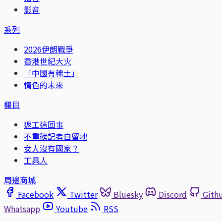
影音
系列
2026伊朗戰爭
香港世紀大火
「中國有稀土」
情色的未來
欄目
返工這回事
不重磅記者自留地
女人沒有國家？
工具人
周邊商城
Facebook
Twitter
Bluesky
Discord
Gith
Whatsapp
Youtube
RSS