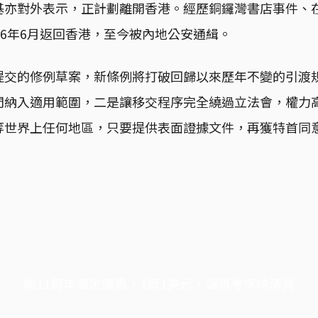
基亦對外表示，正計劃離開香港。經歷銅鑼灣書店事件、
16年6月返回香港，至今被內地公安通緝。
提交的修例草案，新條例將打破回歸以來歷年不變的引渡
門納入適用範圍，二是讓移交程序完全繞過立法會，權力
等世界上任何地區，只要提供表面證據文件，再獲特首同
端11周年限定優惠，1周1美元，讓思考保持清爽