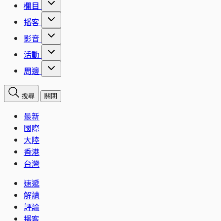
欄目
播客
影音
活動
周邊
搜尋
關閉
最新
國際
大陸
香港
台灣
速遞
解讀
評論
播客