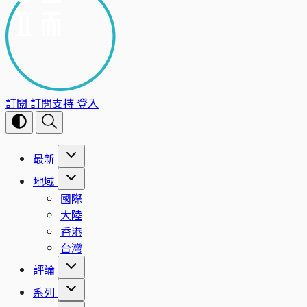
訂閱
訂閱支持
登入
最新
地域
國際
大陸
香港
台灣
評論
系列