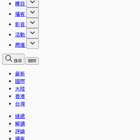
欄目
播客
影音
活動
周邊
搜尋
關閉
最新
國際
大陸
香港
台灣
速遞
解讀
評論
播客