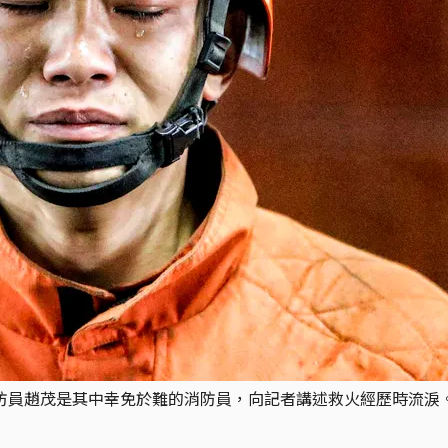
，消防員趙茂是其中幸免於難的消防員，向記者講述救火經歷時流淚