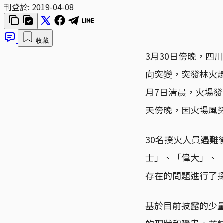
刊登於:
2019-04-08
收藏
3月30日傍晚，四
向突變，突發林火爆
月7日清晨，火場發
天傍晚，因火場風
30名撲火人員遇
士」、「偉大」、
存在的問題進行了
基於目前披露的少
的現狀和隱患，並