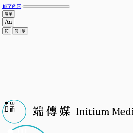
跳至內容
選單
简
简
|
繁