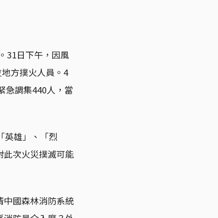
。31日下午，因風
位地方撲火人員。4
急調集440人，當
「英雄」、「烈
對此次火災撲滅可能
清中國森林消防系統
派消防員介入麼？外