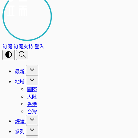
訂閱
訂閱支持
登入
最新
地域
國際
大陸
香港
台灣
評論
系列