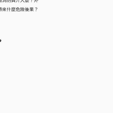
帶來什麼危險後果？
？