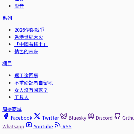
影音
系列
2026伊朗戰爭
香港世紀大火
「中國有稀土」
情色的未來
欄目
返工这回事
不重磅記者自留地
女人沒有國家？
工具人
周邊商城
Facebook
Twitter
Bluesky
Discord
Gith
Whatsapp
Youtube
RSS