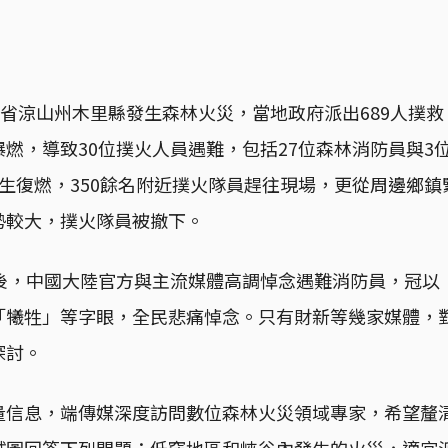
川省涼山州木里縣發生森林火災，當地政府派出689人撲救
燃，導致30位撲火人員遇難，包括27位森林消防員與3
生復燃，350餘名附近撲火隊員趕往現場，更從周邊鄉鎮緊
勢較大，撲火隊員被撤下。
難後，中國大陸官方與主流媒體高調悼念遇難消防員，冠以
「犧牲」等字眼，全民悲痛悼念。只有財新等幾家媒體，
探討。
量信息，端傳媒深度訪問數位森林火災領域專家，希望釐
試圖回答下列問題：低窪地區和峽谷內發生的火災，適宜