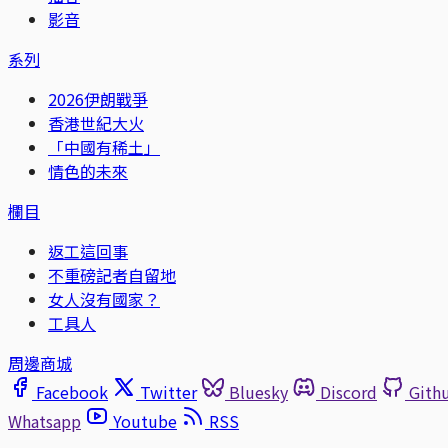
影音
系列
2026伊朗戰爭
香港世紀大火
「中國有稀土」
情色的未來
欄目
返工這回事
不重磅記者自留地
女人沒有國家？
工具人
周邊商城
Facebook
Twitter
Bluesky
Discord
Gith
Whatsapp
Youtube
RSS