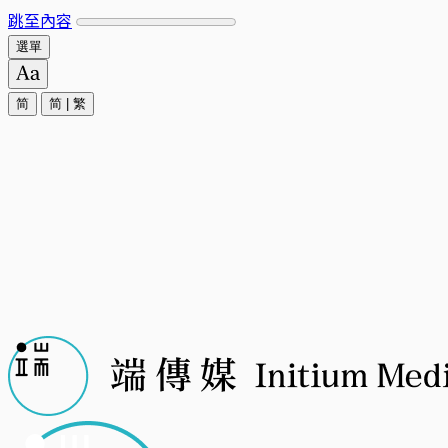
跳至內容
選單
简
简
|
繁