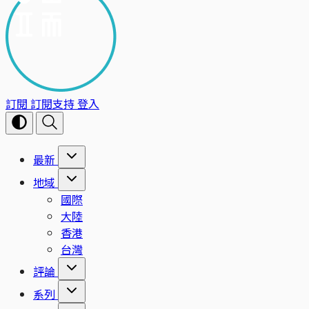
訂閱
訂閱支持
登入
最新
地域
國際
大陸
香港
台灣
評論
系列