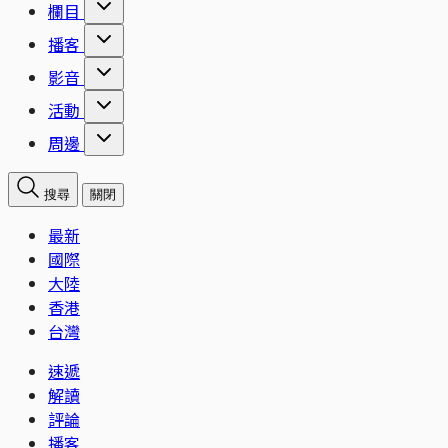
欄目
播客
影音
活動
周邊
搜尋
關閉
最新
國際
大陸
香港
台灣
速遞
解讀
評論
播客