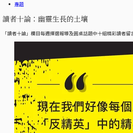
專題
讀者十論：幽靈生長的土壤
「讀者十論」欄目每週擇選報導及圓桌話題中十組精彩讀者留