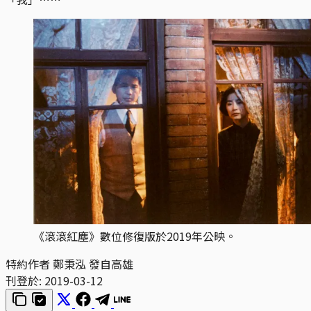
《滾滾紅塵》數位修復版於2019年公映。
特約作者 鄭秉泓 發自高雄
刊登於:
2019-03-12