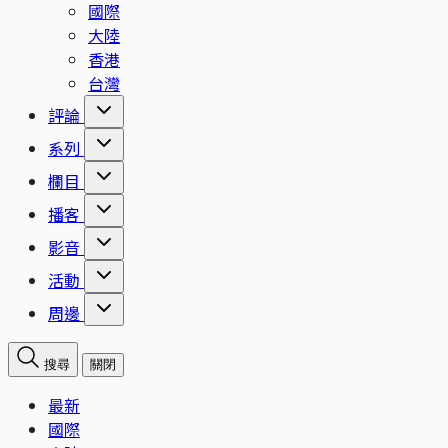
國際
大陸
香港
台灣
評論
系列
欄目
播客
影音
活動
周邊
搜尋
關閉
最新
國際