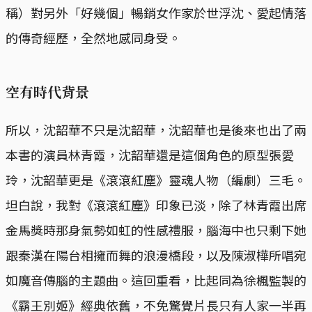
稱）對另外「好幾個」暢銷女作家於世浮沈、愛起情落
的傳奇經歷，全然地感同身受。
空有時代背景
所以，沈韶華不只是沈韶華，沈韶華也是後來也出了兩
本書的演員林青霞，沈韶華還是這個角色的原型張愛
玲，沈韶華更是《滾滾紅塵》靈魂人物（編劇）三毛。
坦白說，我對《滾滾紅塵》印象已淡，除了林青霞出席
金馬獎時那身氣勢如虹的性感禮服，腦海中也只剩下她
跟秦漢在陽台相擁而舞的浪漫橋段，以及陳淑樺所唱宛
如魔音傳腦的主題曲。這回重看，比起同為徐楓監製的
《霸王別姬》經典依舊，不免驚覺片長只有人家一半再