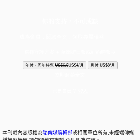
你的支持，不可或缺
成為會員，閱讀全文，領取專屬權益
選擇守護方案 + 華爾街日報或紐約時報
年付・周年特惠
US$6.5
US$4
/月
月付
US$8
/月
立即解鎖全文
已是會員？
登入
本刊載內容版權為
端傳媒編輯部
或相關單位所有,未經端傳媒
編輯部授權,請勿轉載或複製,否則即為侵權。