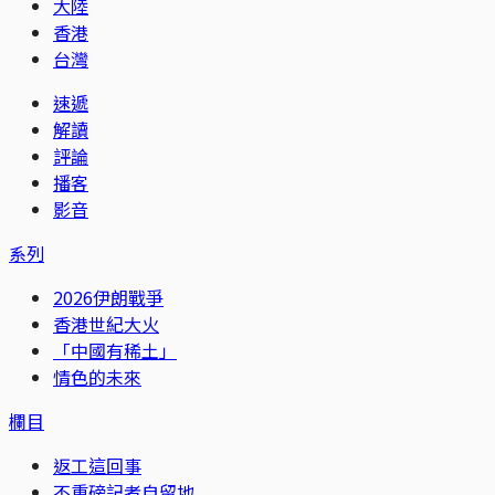
大陸
香港
台灣
速遞
解讀
評論
播客
影音
系列
2026伊朗戰爭
香港世紀大火
「中國有稀土」
情色的未來
欄目
返工這回事
不重磅記者自留地