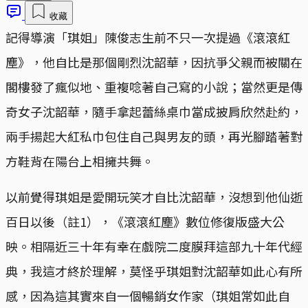
收藏
記得導演「琪姐」陳俊志生前不只一次提過《滾滾紅
塵》，他自比是那個剛烈沈韶華，因抗爭父親而被關在
閣樓發了瘋似地、重複唸著自己寫的小說；當然更是傳
奇女子沈韶華，隨手拿起蕾絲桌巾當成披肩欣然赴約，
兩手揚起大紅私巾包住自己與男友的頭，再光腳踏著對
方鞋背在陽台上相擁共舞。
以前覺得琪姐是愛開玩笑才自比沈韶華，沒想到他仙逝
百日以後（註1），《滾滾紅塵》數位修復版盛大公
映。相隔近三十年有幸在戲院二度膜拜這部九十年代經
典，我這才終於理解，莫怪乎琪姐對沈韶華如此心有所
感，因為這其實來自一個暢銷女作家（琪姐常如此自