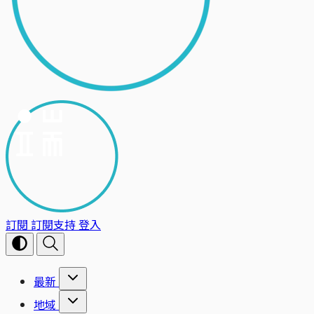
訂閱
訂閱支持
登入
最新
地域