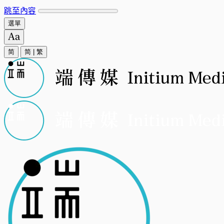
跳至內容
選單
简
简
|
繁