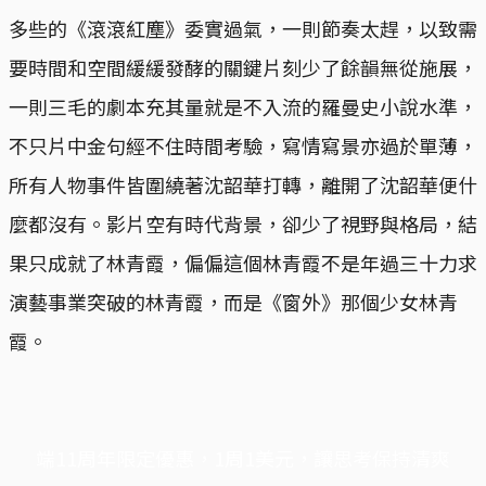
多些的《滾滾紅塵》委實過氣，一則節奏太趕，以致需
要時間和空間緩緩發酵的關鍵片刻少了餘韻無從施展，
一則三毛的劇本充其量就是不入流的羅曼史小說水準，
不只片中金句經不住時間考驗，寫情寫景亦過於單薄，
所有人物事件皆圍繞著沈韶華打轉，離開了沈韶華便什
麼都沒有。影片空有時代背景，卻少了視野與格局，結
果只成就了林青霞，偏偏這個林青霞不是年過三十力求
演藝事業突破的林青霞，而是《窗外》那個少女林青
霞。
端11周年限定優惠，1周1美元，讓思考保持清爽