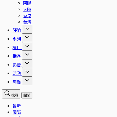
國際
大陸
香港
台灣
評論
系列
欄目
播客
影音
活動
周邊
搜尋
關閉
最新
國際