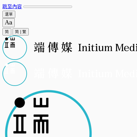
跳至內容
選單
简
简
|
繁