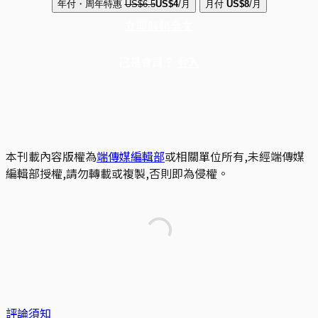
年付・周年特惠
US$6.5
US$4
/月
月付
US$8
/月
立即解鎖全文
已是會員？
登入
本刊載內容版權為
端傳媒編輯部
或相關單位所有,未經端傳媒
編輯部授權,請勿轉載或複製,否則即為侵權。
評論須知