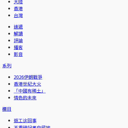
大陸
香港
台灣
速遞
解讀
評論
播客
影音
系列
2026伊朗戰爭
香港世紀大火
「中國有稀土」
情色的未來
欄目
返工这回事
不重磅記者自留地