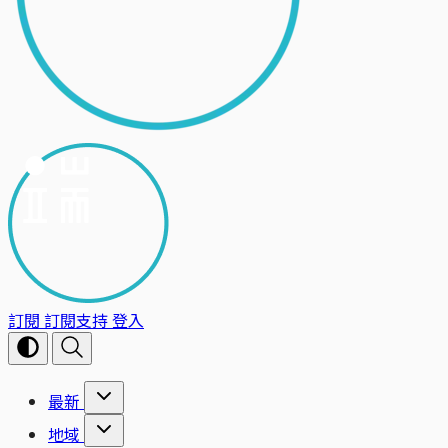
訂閱
訂閱支持
登入
最新
地域