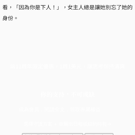
看，「因為你是下人！」，女主人總是讓她別忘了她的
身份。
端11周年限定優惠，1周1美元，讓思考保持清爽
你的支持，不可或缺
成為會員，閱讀全文，領取專屬權益
選擇守護方案 + 華爾街日報或紐約時報