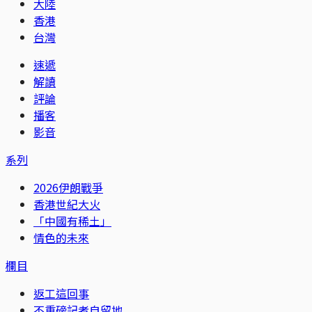
大陸
香港
台灣
速遞
解讀
評論
播客
影音
系列
2026伊朗戰爭
香港世紀大火
「中國有稀土」
情色的未來
欄目
返工這回事
不重磅記者自留地