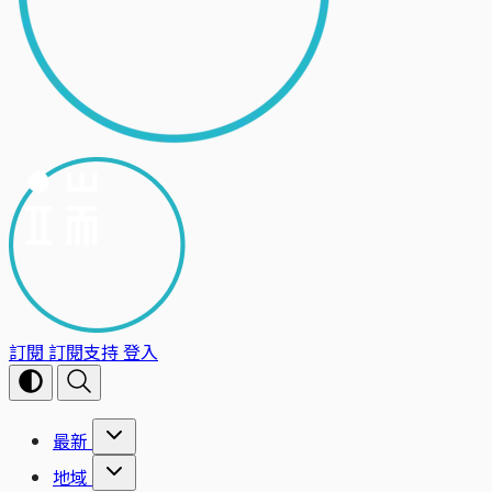
訂閱
訂閱支持
登入
最新
地域