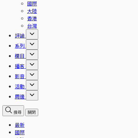
國際
大陸
香港
台灣
評論
系列
欄目
播客
影音
活動
周邊
搜尋
關閉
最新
國際