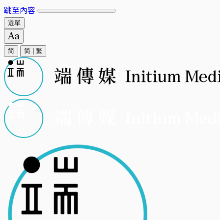
跳至內容
選單
简
简
|
繁