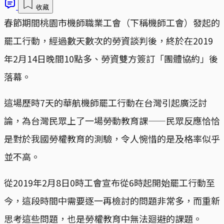
收藏
春節期間桃園市機師職業工會（下稱機師工會）發起的
罷工行動，經過數天數次的勞資談判後，終於在2019
年2月14日晚間10點多、勞資雙方簽訂「團體協約」後
落幕。
這場歷時7天的華航機師罷工行動在台灣引起廣泛討
論，為台灣民眾上了一場勞動教育課——民眾反應恰恰
是對於我國勞權教育的測驗，令人惋惜的是及格率似乎
並不高。
從2019年2月8日0時工會宣布從6時起開始罷工行動至
今，這段時間中需要逐一再檢討的問題非常多，而重新
思考這些問題，也是勞權教育中無法廻避的課題。