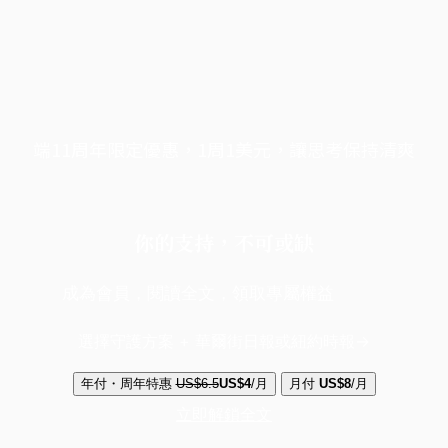
端11周年限定優惠，1周1美元，讓思考保持清爽
你的支持，不可或缺
成為會員，閱讀全文，領取專屬權益
選擇守護方案 + 華爾街日報或紐約時報
年付・周年特惠
US$6.5
US$4
/月
月付
US$8
/月
立即解鎖全文