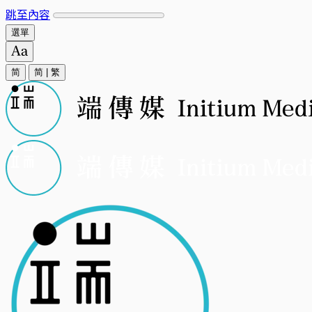
跳至內容
選單
简
简
|
繁