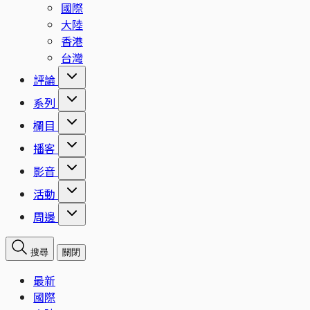
國際
大陸
香港
台灣
評論
系列
欄目
播客
影音
活動
周邊
搜尋
關閉
最新
國際