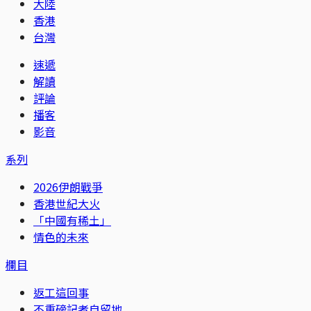
大陸
香港
台灣
速遞
解讀
評論
播客
影音
系列
2026伊朗戰爭
香港世紀大火
「中國有稀土」
情色的未來
欄目
返工這回事
不重磅記者自留地