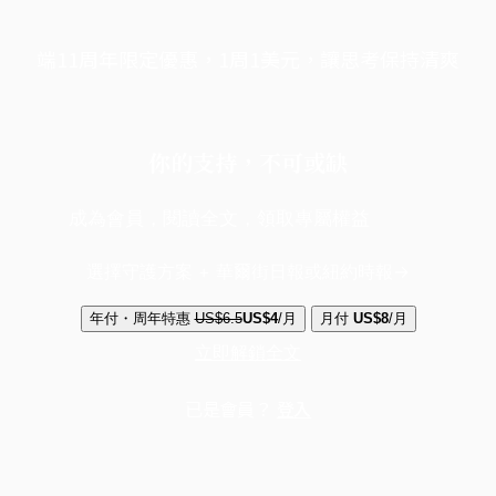
端11周年限定優惠，1周1美元，讓思考保持清爽
你的支持，不可或缺
成為會員，閱讀全文，領取專屬權益
選擇守護方案 + 華爾街日報或紐約時報
年付・周年特惠
US$6.5
US$4
/月
月付
US$8
/月
立即解鎖全文
已是會員？
登入