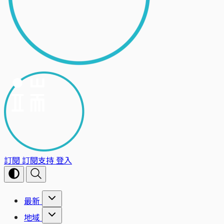
訂閱
訂閱支持
登入
最新
地域