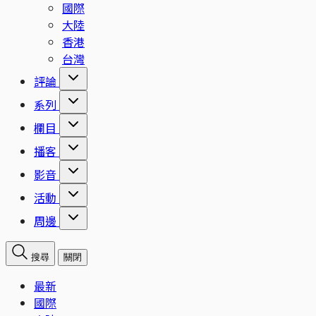
國際
大陸
香港
台灣
評論
系列
欄目
播客
影音
活動
周邊
搜尋
關閉
最新
國際