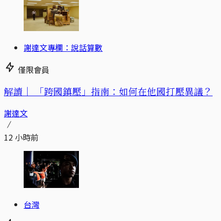
謝達文專欄：說話算數
僅限會員
解讀｜
「跨國鎮壓」指南：如何在他國打壓異議？
謝達文
12 小時前
台灣