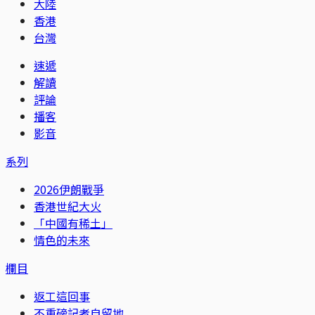
大陸
香港
台灣
速遞
解讀
評論
播客
影音
系列
2026伊朗戰爭
香港世紀大火
「中國有稀土」
情色的未來
欄目
返工這回事
不重磅記者自留地