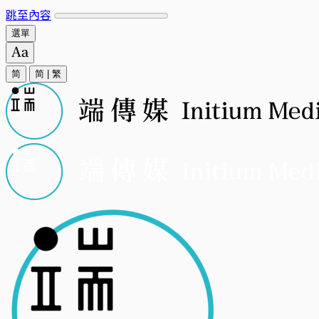
跳至內容
選單
简
简
|
繁