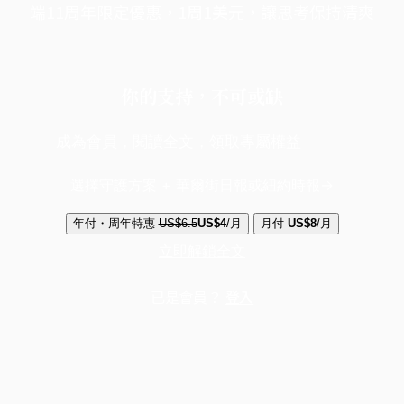
端11周年限定優惠，1周1美元，讓思考保持清爽
你的支持，不可或缺
成為會員，閱讀全文，領取專屬權益
選擇守護方案 + 華爾街日報或紐約時報
年付・周年特惠
US$6.5
US$4
/月
月付
US$8
/月
立即解鎖全文
已是會員？
登入