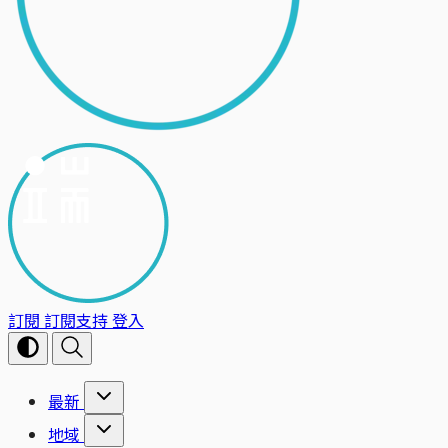
訂閱
訂閱支持
登入
最新
地域