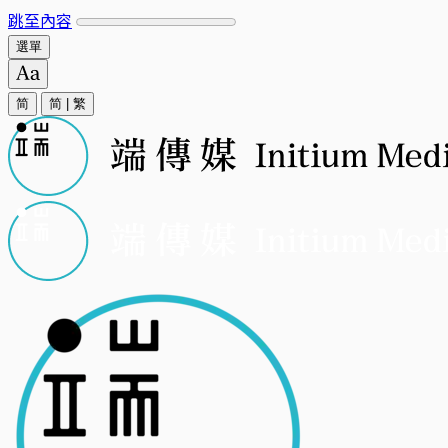
跳至內容
選單
简
简
|
繁