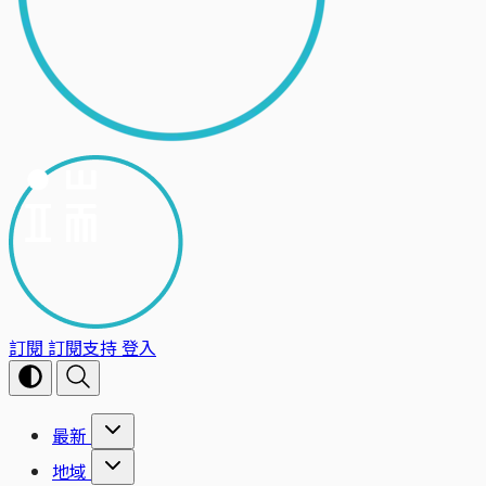
訂閱
訂閱支持
登入
最新
地域