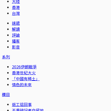
大陸
香港
台灣
速遞
解讀
評論
播客
影音
系列
2026伊朗戰爭
香港世紀大火
「中國有稀土」
情色的未來
欄目
返工這回事
不重磅記者自留地