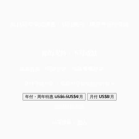
端11周年限定優惠，1周1美元，讓思考保持清爽
你的支持，不可或缺
成為會員，閱讀全文，領取專屬權益
選擇守護方案 + 華爾街日報或紐約時報
年付・周年特惠
US$6.5
US$4
/月
月付
US$8
/月
立即解鎖全文
已是會員？
登入