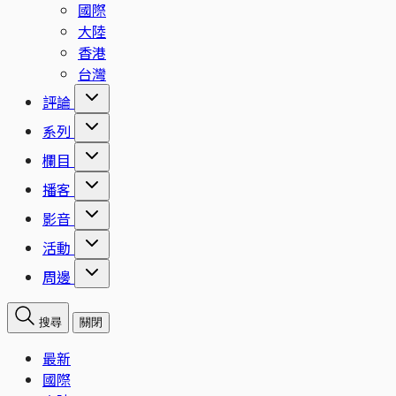
國際
大陸
香港
台灣
評論
系列
欄目
播客
影音
活動
周邊
搜尋
關閉
最新
國際