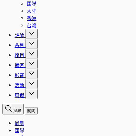
國際
大陸
香港
台灣
評論
系列
欄目
播客
影音
活動
周邊
搜尋
關閉
最新
國際