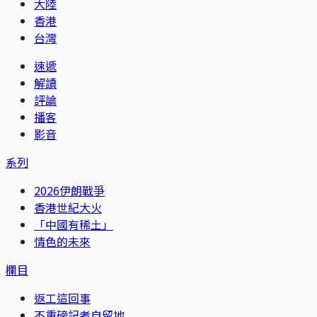
大陸
香港
台灣
速遞
解讀
評論
播客
影音
系列
2026伊朗戰爭
香港世紀大火
「中國有稀土」
情色的未來
欄目
返工這回事
不重磅記者自留地