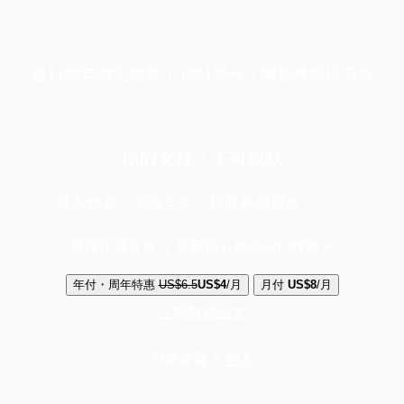
端11周年限定優惠，1周1美元，讓思考保持清爽
你的支持，不可或缺
成為會員，閱讀全文，領取專屬權益
選擇守護方案 + 華爾街日報或紐約時報
年付・周年特惠
US$6.5
US$4
/月
月付
US$8
/月
立即解鎖全文
已是會員？
登入