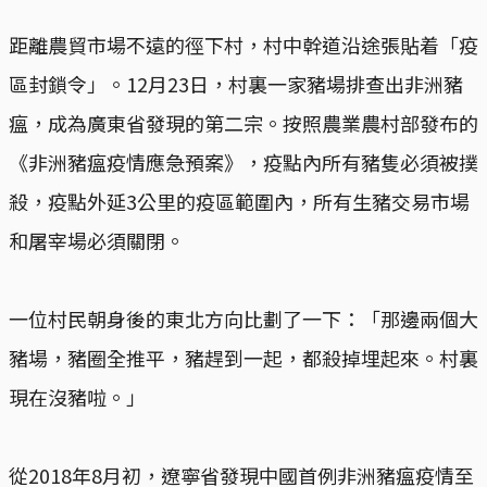
距離農貿市場不遠的徑下村，村中幹道沿途張貼着「疫
區封鎖令」。12月23日，村裏一家豬場排查出非洲豬
瘟，成為廣東省發現的第二宗。按照農業農村部發布的
《非洲豬瘟疫情應急預案》，疫點內所有豬隻必須被撲
殺，疫點外延3公里的疫區範圍內，所有生豬交易市場
和屠宰場必須關閉。
一位村民朝身後的東北方向比劃了一下：「那邊兩個大
豬場，豬圈全推平，豬趕到一起，都殺掉埋起來。村裏
現在沒豬啦。」
從2018年8月初，遼寧省發現中國首例非洲豬瘟疫情至