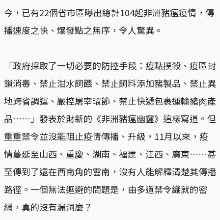
今，已有22個省市區曝出總計104起非洲豬瘟疫情，傳
播速度之快、爆發點之無序，令人驚異。
「政府採取了⼀切必要的防控⼿段：疫點撲殺、疫區封
鎖消毒、禁⽌泔⽔飼餵、禁⽌飼料添加豬製品、禁⽌異
地跨省調運、嚴控屠宰環節、禁⽌快遞包裹運輸豬⾁產
品……」發表於財新的《非洲豬瘟幽靈》這樣寫道。但
重重禁令並沒能阻止疫情傳播、升級，11月以來，疫
情蔓延至山西、重慶、湖南、福建、江西、廣東……甚
至傳到了遠在西南角的雲南，沒有人能解釋清楚其傳播
路徑。一個無法迴避的問題是，由多道禁令織就的密
網，真的沒有漏洞麼？