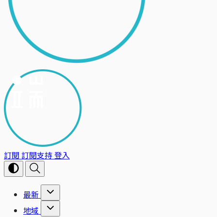
訂閱
訂閱支持
登入
最新
地域