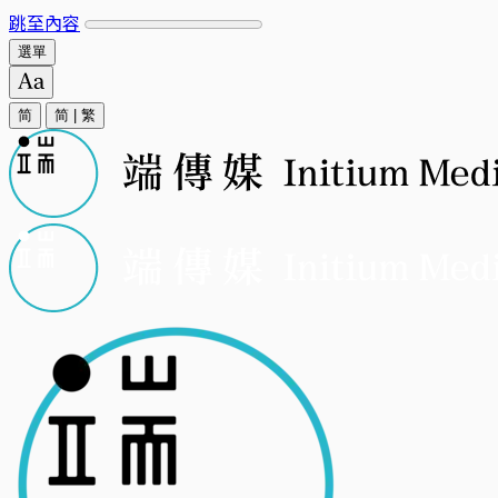
跳至內容
選單
简
简
|
繁