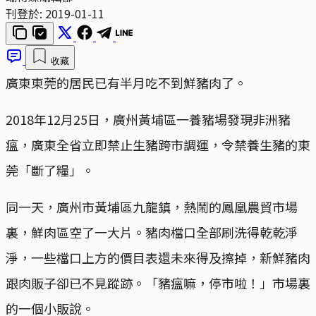
刊登於:
2019-01-11
收藏
廣東東莞的居民已有半月吃不到鮮豬肉了。
2018年12月25日，廣州黃埔區一養豬場發現非洲豬
瘟，廣東全省立即禁止生豬跨市調運，令禁養生豬的東
莞「斷了糧」。
同一天，廣州市黃埔區九龍鎮，熱鬧的鳳凰農貿市場
裏，鮮肉區空了一大片。豬肉檔口全部刷洗得乾乾淨
淨，一些檔口上方的價目表還未來得及擦掉，新鮮豬肉
跟肉販子卻已不見蹤跡。「豬瘟嘛，停市啦！」市場裏
的一個小販說。