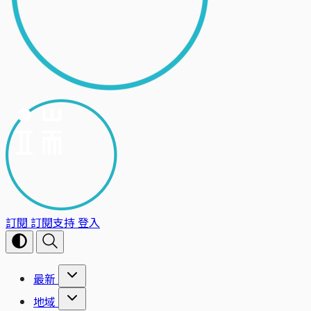
訂閱
訂閱支持
登入
最新
地域