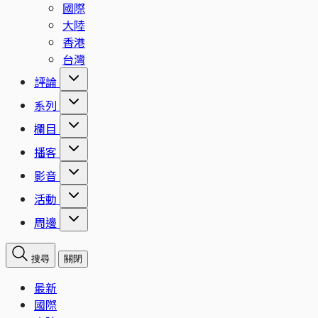
國際
大陸
香港
台灣
評論
系列
欄目
播客
影音
活動
周邊
搜尋
關閉
最新
國際