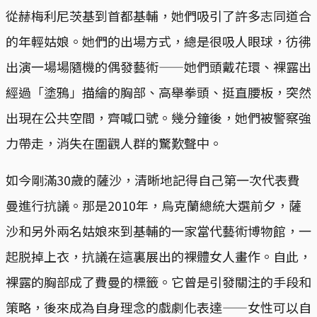
從赫梅利尼茨基到首都基輔，她們吸引了許多志同道合
的年輕姑娘。她們的出場方式，總是很吸人眼球，彷彿
出演一場場隨機的偶發藝術——她們頭戴花環、裸露出
經過「塗鴉」描繪的胸部、高舉拳頭、挺直腰板，突然
出現在公共空間，齊喊口號。幾分鐘後，她們被警察強
力帶走，消失在圍觀人群的驚歎聲中。
如今剛滿30歲的薩沙，清晰地記得自己第一次代表費
曼進行抗議。那是2010年，烏克蘭總統大選前夕，薩
沙和另外兩名姑娘來到基輔的一家當代藝術博物館，一
起脱掉上衣，抗議在這裏展出的裸體女人畫作。自此，
裸露的胸部成了費曼的標籤。它曾是引發關注的手段和
策略，後來成為自身理念的戲劇化表達——女性可以自