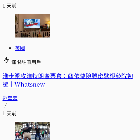
1 天前
美國
僅限註冊用戶
進步派攻進特朗普票倉：薩依德險勝密歇根參院初
選｜Whatsnew
姚拏云
1 天前