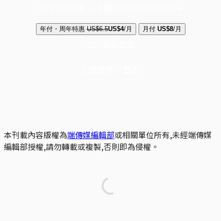
選擇守護方案 + 華爾街日報或紐約時報
年付・周年特惠
US$6.5
US$4
/月
月付
US$8
/月
立即解鎖全文
已是會員？
登入
本刊載內容版權為
端傳媒編輯部
或相關單位所有,未經端傳媒
編輯部授權,請勿轉載或複製,否則即為侵權。