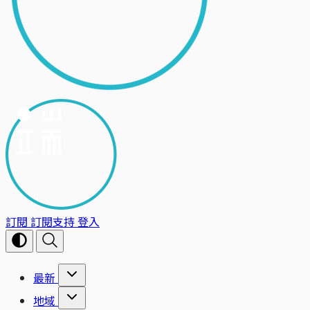
訂閱
訂閱支持
登入
最新
地域