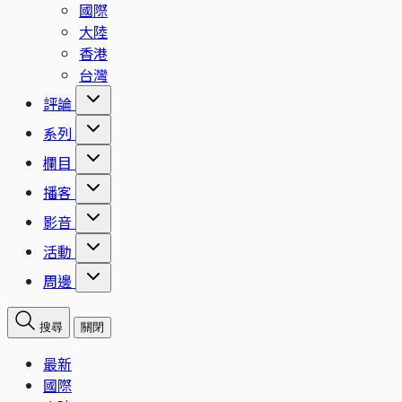
國際
大陸
香港
台灣
評論
系列
欄目
播客
影音
活動
周邊
搜尋
關閉
最新
國際