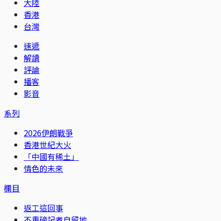
大陸
香港
台灣
速遞
解讀
評論
播客
影音
系列
2026伊朗戰爭
香港世紀大火
「中國有稀土」
情色的未來
欄目
返工這回事
不重磅記者自留地