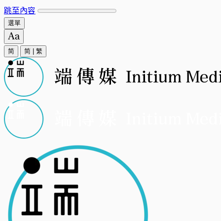
跳至內容
選單
简
简
|
繁