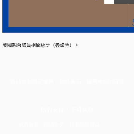
美國親台議員相關統計（參議院）。
端11周年限定優惠，1周1美元，讓思考保持清爽
你的支持，不可或缺
成為會員，閱讀全文，領取專屬權益