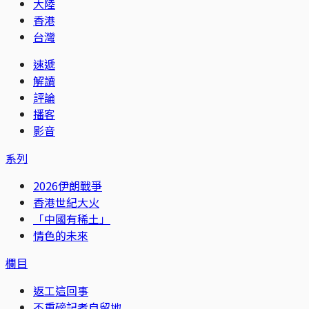
大陸
香港
台灣
速遞
解讀
評論
播客
影音
系列
2026伊朗戰爭
香港世紀大火
「中國有稀土」
情色的未來
欄目
返工這回事
不重磅記者自留地