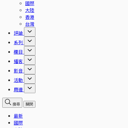
國際
大陸
香港
台灣
評論
系列
欄目
播客
影音
活動
周邊
搜尋
關閉
最新
國際