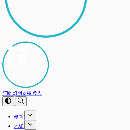
訂閱
訂閱支持
登入
最新
地域