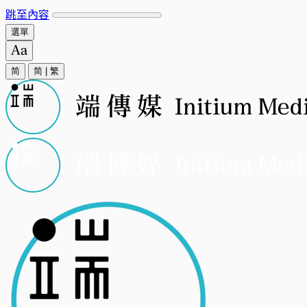
跳至內容
選單
简
简
|
繁