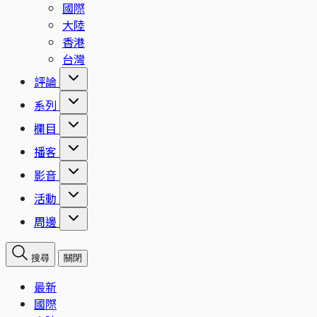
國際
大陸
香港
台灣
評論
系列
欄目
播客
影音
活動
周邊
搜尋
關閉
最新
國際