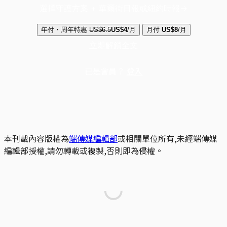
選擇守護方案 + 華爾街日報或紐約時報
年付・周年特惠
US$6.5
US$4
/月
月付
US$8
/月
立即解鎖全文
已是會員？
登入
本刊載內容版權為
端傳媒編輯部
或相關單位所有,未經端傳媒
編輯部授權,請勿轉載或複製,否則即為侵權。