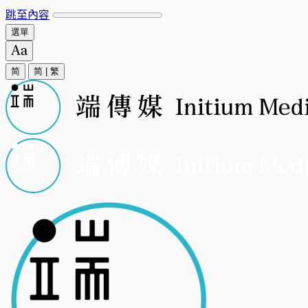
跳至內容
選單
简
简
|
繁