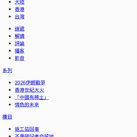
大陸
香港
台灣
速遞
解讀
評論
播客
影音
系列
2026伊朗戰爭
香港世紀大火
「中國有稀土」
情色的未來
欄目
返工這回事
不重磅記者自留地