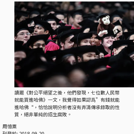
讀罷《對公平絕望之後，他們發現，七位數人民幣
就能買進哈佛》一文，我覺得如果認爲”有錢就能
進哈佛“，恰恰說明分析者沒有弄清傳承錄取的性
質，絕非單純的招生腐敗。
周憶粟
刊登於:
2018-09-20