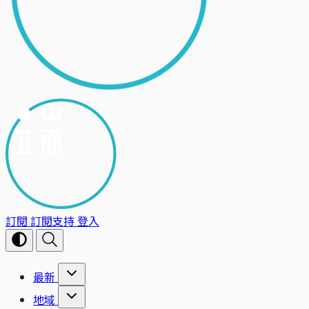
訂閱
訂閱支持
登入
最新
地域