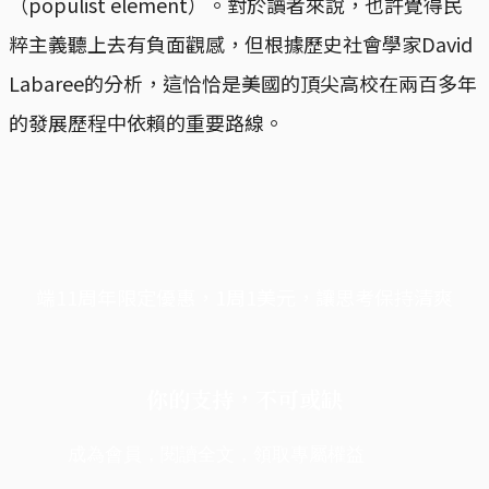
（populist element）。對於讀者來說，也許覺得民
粹主義聽上去有負面觀感，但根據歷史社會學家David
Labaree的分析，這恰恰是美國的頂尖高校在兩百多年
的發展歷程中依賴的重要路線。
端11周年限定優惠，1周1美元，讓思考保持清爽
你的支持，不可或缺
成為會員，閱讀全文，領取專屬權益