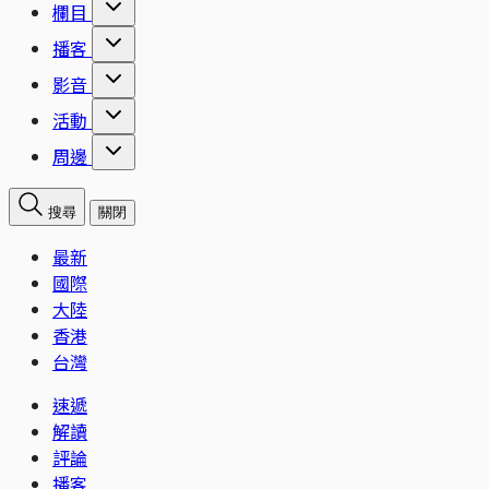
欄目
播客
影音
活動
周邊
搜尋
關閉
最新
國際
大陸
香港
台灣
速遞
解讀
評論
播客