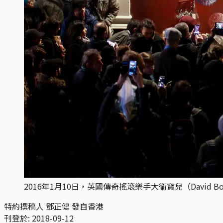
2016年1月10日，英國傳奇搖滾樂手大衞寶兒（David 
特約撰稿人 鄧正健 發自香港
刊登於:
2018-09-12