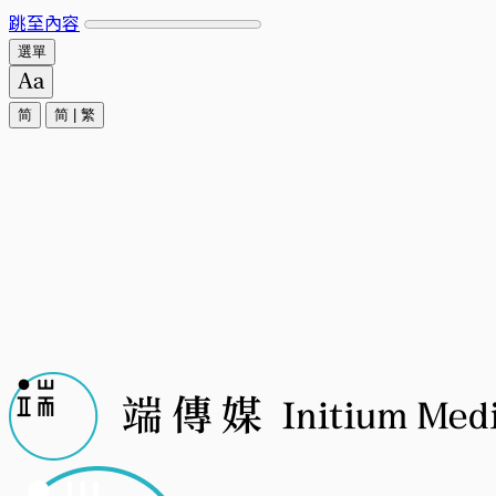
跳至內容
選單
简
简
|
繁