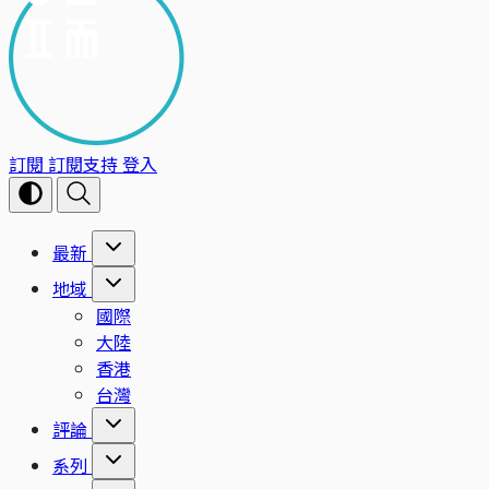
訂閱
訂閱支持
登入
最新
地域
國際
大陸
香港
台灣
評論
系列