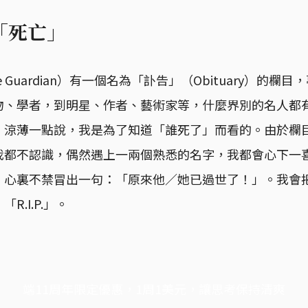
「死亡」
 Guardian）有一個名為「訃告」（Obituary）的欄
物、學者，到明星、作者、藝術家等，什麼界別的名人都
，涼薄一點說，我是為了知道「誰死了」而看的。由於欄
我都不認識，偶然遇上一兩個熟悉的名字，我都會心下一
，心裏不禁冒出一句：「原來他／她已過世了！」。我會
.I.P.」。
端11周年限定優惠，1周1美元，讓思考保持清爽