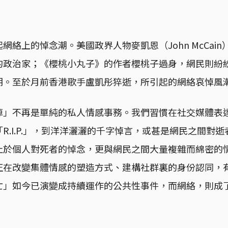
網絡上的悼念潮。美國政界人物麥凱恩（John McCai
的政治家；《櫻桃小丸子》的作者櫻桃子過身，網民則紛
期。至於月前香港歌手盧凱彤猝逝，所引起的網絡哀悼風
悼」不再是單純的私人情感事務。我們習慣在社交媒體表
R.I.P.」，到洋洋灑灑的千字悼言，或甚是網民之間對
止於個人對死者的悼念，更與網民之間大量複雜而綿密的
正在改變集體情感的塑造方式、建構社群裏的身份認同，
亡」如今已演變成持續運作的公共性事件，而網絡，則成