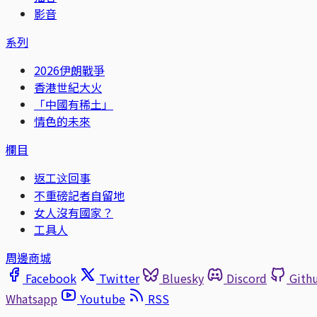
影音
系列
2026伊朗戰爭
香港世紀大火
「中國有稀土」
情色的未來
欄目
返工这回事
不重磅記者自留地
女人沒有國家？
工具人
周邊商城
Facebook
Twitter
Bluesky
Discord
Gith
Whatsapp
Youtube
RSS