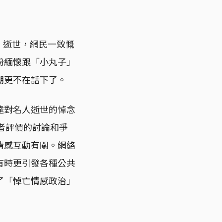
n）逝世，網民一致慨
紛緬懷跟「小丸子」
潮更不在話下了。
達對名人逝世的悼念
逝者評價的討論和爭
情感互動有關。網絡
有時更引發各種公共
了「悼亡情感政治」