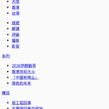
大陸
香港
台灣
速遞
解讀
評論
播客
影音
系列
2026伊朗戰爭
香港世紀大火
「中國有稀土」
情色的未來
欄目
返工這回事
不重磅記者自留地