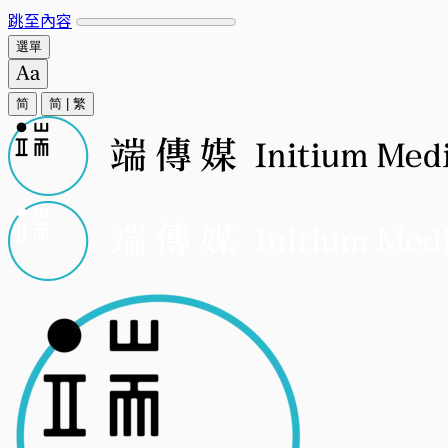
跳至內容
選單
简
简
|
繁