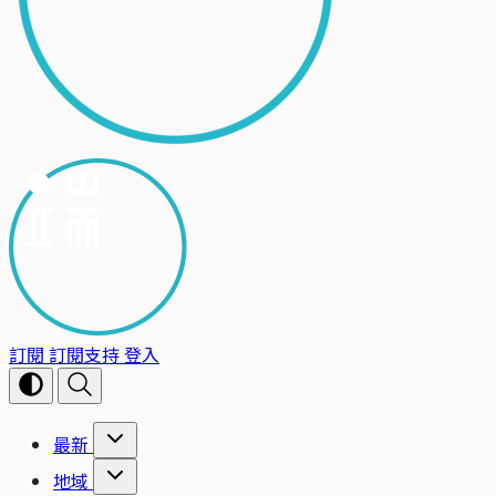
訂閱
訂閱支持
登入
最新
地域