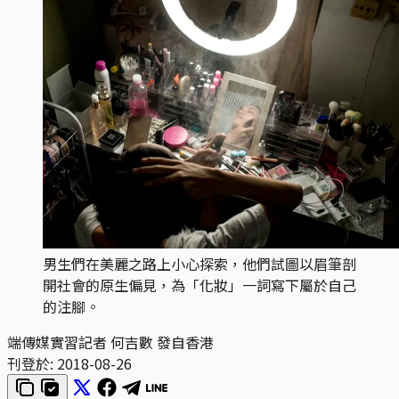
男生們在美麗之路上小心探索，他們試圖以眉筆剖
開社會的原生偏見，為「化妝」一詞寫下屬於自己
的注腳。
端傳媒實習記者 何吉數 發自香港
刊登於:
2018-08-26