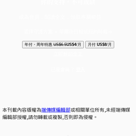
你的支持，不可或缺
成為會員，閱讀全文，領取專屬權益
選擇守護方案 + 華爾街日報或紐約時報
年付・周年特惠
US$6.5
US$4
/月
月付
US$8
/月
立即解鎖全文
已是會員？
登入
本刊載內容版權為
端傳媒編輯部
或相關單位所有,未經端傳媒
編輯部授權,請勿轉載或複製,否則即為侵權。