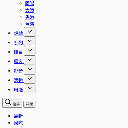
國際
大陸
香港
台灣
評論
系列
欄目
播客
影音
活動
周邊
搜尋
關閉
最新
國際