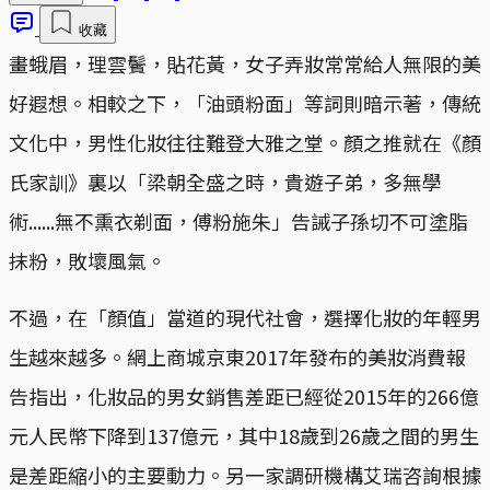
收藏
畫蛾眉，理雲鬢，貼花黃，女子弄妝常常給人無限的美
好遐想。相較之下，「油頭粉面」等詞則暗示著，傳統
文化中，男性化妝往往難登大雅之堂。顏之推就在《顏
氏家訓》裏以「梁朝全盛之時，貴遊子弟，多無學
術......無不熏衣剃面，傅粉施朱」告誡子孫切不可塗脂
抹粉，敗壞風氣。
不過，在「顏值」當道的現代社會，選擇化妝的年輕男
生越來越多。網上商城京東2017年發布的美妝消費報
告指出，化妝品的男女銷售差距已經從2015年的266億
元人民幣下降到137億元，其中18歲到26歲之間的男生
是差距縮小的主要動力。另一家調研機構艾瑞咨詢根據