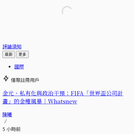
評論須知
最新
更多
國際
僅限註冊用戶
金元、私有化與政治干預：FIFA「世界盃公司計
畫」的金權風暴｜Whatsnew
陳曦
5 小時前