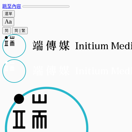
跳至內容
選單
简
简
|
繁