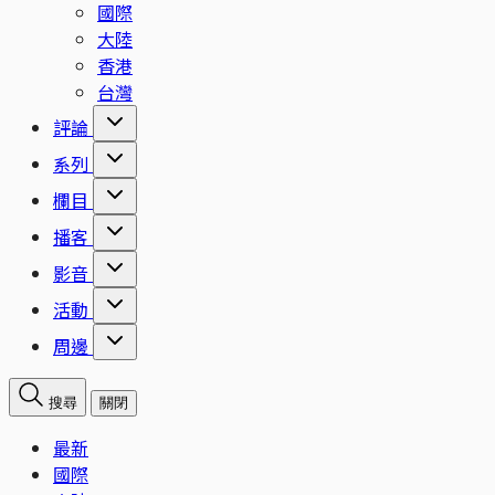
國際
大陸
香港
台灣
評論
系列
欄目
播客
影音
活動
周邊
搜尋
關閉
最新
國際