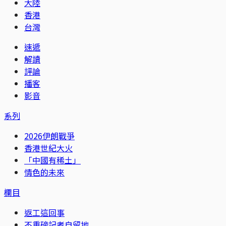
大陸
香港
台灣
速遞
解讀
評論
播客
影音
系列
2026伊朗戰爭
香港世紀大火
「中國有稀土」
情色的未來
欄目
返工這回事
不重磅記者自留地