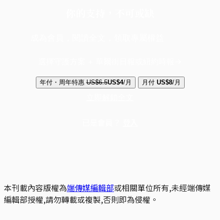
你的支持，不可或缺
成為會員，閱讀全文，領取專屬權益
選擇守護方案 + 華爾街日報或紐約時報
年付・周年特惠
US$6.5
US$4
/月
月付
US$8
/月
立即解鎖全文
已是會員？
登入
本刊載內容版權為
端傳媒編輯部
或相關單位所有,未經端傳媒
編輯部授權,請勿轉載或複製,否則即為侵權。