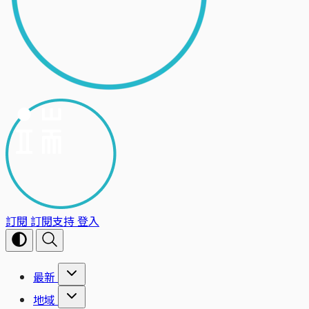
訂閱
訂閱支持
登入
最新
地域