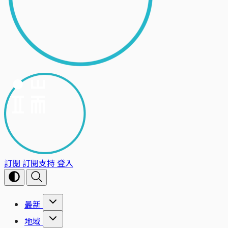
訂閱
訂閱支持
登入
最新
地域