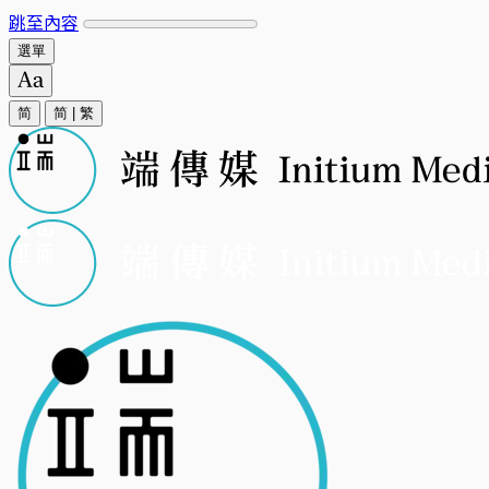
跳至內容
選單
简
简
|
繁