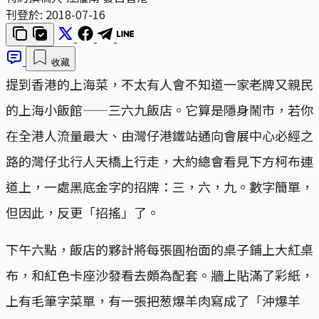
刊登於:
2018-07-16
收藏
提到香港的上海菜，不太有人會不知道一家老牌又親民
的上海小飯館——三六九飯店。它算是隱身鬧市，若你
在全港人流量最大、由灣仔港鐵站通向會展中心必經之
路的灣仔北行人天橋上行走，大約總會看見下方柯布連
道上，一處黑底金字的招牌：三，六，九。數字簡單，
但因此，反更「招搖」了。
下午六點，飯店的夥計將每張圓枱面的桌子鋪上大紅桌
布，和紅色卡座沙發看去頗為配套。牆上貼滿了彩紙，
上有毛筆字菜單，有一張把葱爆羊肉寫成了「沖爆羊