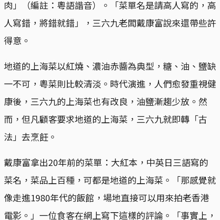
肉」（編註：粵語諧音）。「菜單名是請高人寫的，高
人寫錯，將錯就錯」，三六九老闆戴康富說來還帶些許
得意。
地道的上海菜以紅燒、濃油赤醬為典型，糖、油、鹽缺
一不可，粵菜則比較清淡。時代演進，人們愈發重視健
康後，三六九的上海菜也有改良，油鹽漸趨少放。然
而，但凡顧客要求地道的上海菜，三六九就即轉「古
法」去烹飪。
戴康富拿出20年前的菜單：大紅本，中英日三語寫的
菜名，菜品上百種，可都是地道的上海菜。「那感覺就
像走進1980年代的飯館，場地直接可以用來拍老香港
電影。」一位食客在網上寫下這樣的評論。「事實上，