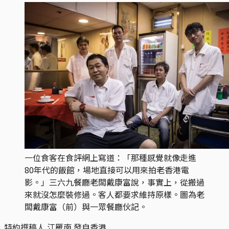
一位食客在食評網上寫道：「那種感覺就像走進
80年代的飯館，場地直接可以用來拍老香港電
影。」三六九餐廳老闆戴康富說，事實上，從搬過
來就沒怎麼裝修過。客人都要求維持原樣。圖為老
闆戴康富（前）與一眾餐廳伙記。
特約撰稿人 江雁南 發自香港