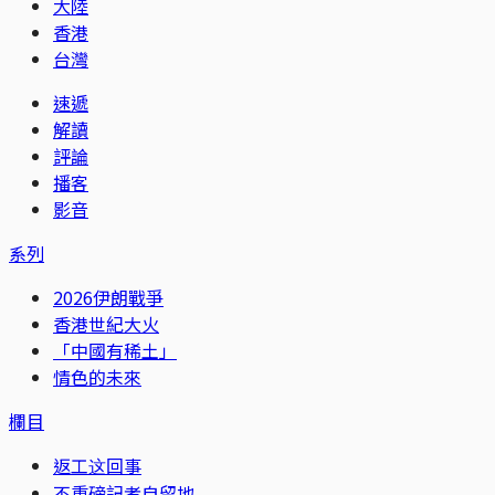
大陸
香港
台灣
速遞
解讀
評論
播客
影音
系列
2026伊朗戰爭
香港世紀大火
「中國有稀土」
情色的未來
欄目
返工这回事
不重磅記者自留地