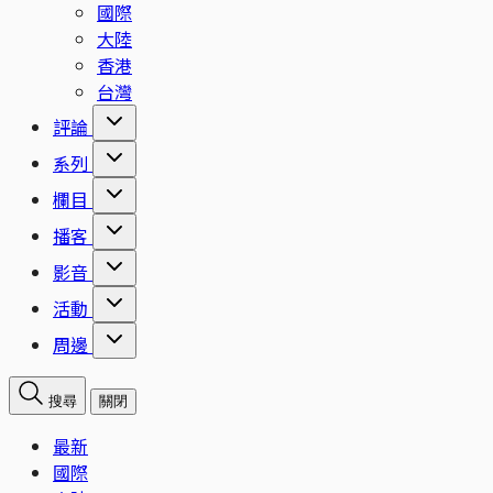
國際
大陸
香港
台灣
評論
系列
欄目
播客
影音
活動
周邊
搜尋
關閉
最新
國際