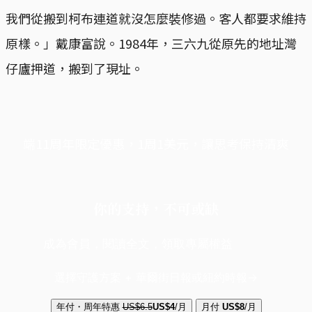
我們從搬到柯布連道就沒怎麼裝修過。客人都要求維持
原樣。」戴康富說。1984年，三六九從原先的地址灣
仔廬押道，搬到了現址。
端11周年限定優惠，1周1美元，讓思考保持清爽
你的支持，不可或缺
成為會員，閱讀全文，領取專屬權益
選擇守護方案 + 華爾街日報或紐約時報
年付・周年特惠
US$6.5
US$4
/月
月付
US$8
/月