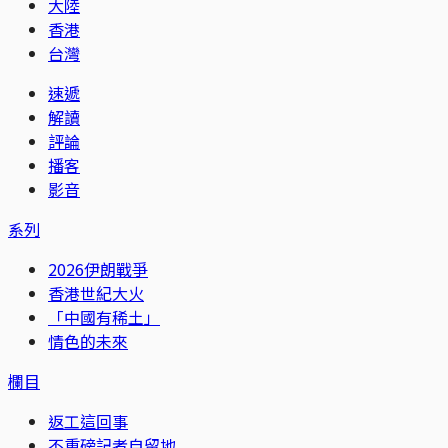
大陸
香港
台灣
速遞
解讀
評論
播客
影音
系列
2026伊朗戰爭
香港世紀大火
「中國有稀土」
情色的未來
欄目
返工這回事
不重磅記者自留地