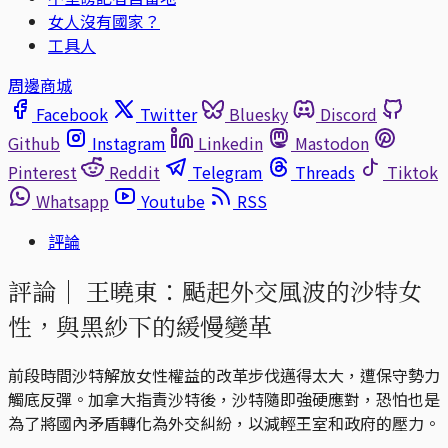
女人沒有國家？
工具人
周邊商城
Facebook
Twitter
Bluesky
Discord
Github
Instagram
Linkedin
Mastodon
Pinterest
Reddit
Telegram
Threads
Tiktok
Whatsapp
Youtube
RSS
評論
評論｜
王曉東：颳起外交風波的沙特女
性，與黑紗下的緩慢變革
前段時間沙特解放女性權益的改革步伐邁得太大，遭保守勢力
觸底反彈。加拿大指責沙特後，沙特隨即強硬應對，恐怕也是
為了將國內矛盾轉化為外交糾紛，以減輕王室和政府的壓力。