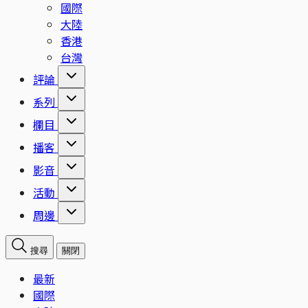
國際
大陸
香港
台灣
評論
系列
欄目
播客
影音
活動
周邊
搜尋
關閉
最新
國際