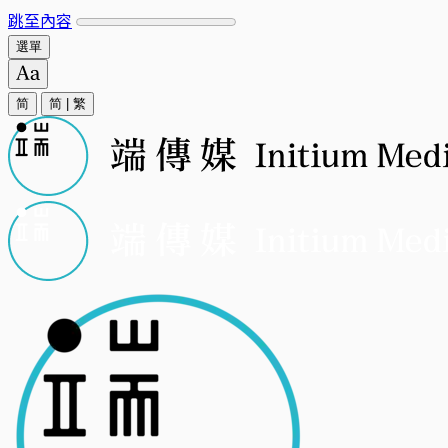
跳至內容
選單
简
简
|
繁