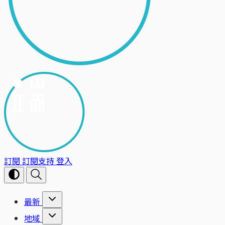
訂閱
訂閱支持
登入
最新
地域