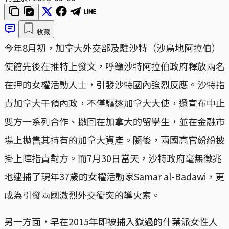
收藏
今年8月初，加拿大外交部及駐沙特（沙烏地阿拉伯）
使館先後在推特上發文，呼籲沙特阿拉伯政府釋放兩名
在押的女權活動人士，引發沙特國內強烈反應。沙特指
責加拿大干預內政，不僅驅逐加拿大大使，還宣布中止
雙方一系列合作、撤回在加拿大的留學生，並在金融市
場上拋售其持有的加拿大資產。隨後，兩國高官紛紛披
掛上陣指責對方。而7月30日當天，沙特政府毫無徵兆
地逮捕了現年37歲的女權活動家Samar al-Badawi，更
成為引發兩國激烈外交衝突的導火索。
另一方面，早在2015年即被捕入獄過的什葉派女性人