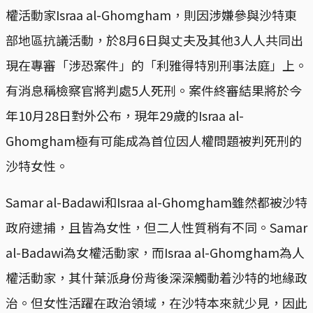
權活動家Israa al-Ghomgham，則因涉嫌參與沙特東
部地區抗議活動，於8月6日與丈夫及其他3人人共同出
現在專審「涉恐案件」的「利雅得特別刑事法庭」上。
有消息稱檢察官將判處5人死刑。案件終審結果將於今
年10月28日對外公布，現年29歲的Israa al-
Ghomgham極有可能成為首位因人權問題被判死刑的
沙特女性。
Samar al-Badawi和Israa al-Ghomgham雖然都被沙特
政府逮捕，且皆為女性，但二人性質稍有不同。Samar
al-Badawi為女權活動家，而Israa al-Ghomgham為人
權活動家，其什葉派身份背後深深觸動着沙特的地緣政
治。但女性活躍在政治領域，在沙特本來就少見，因此