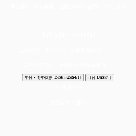
端11周年限定優惠，1周1美元，讓思考保持清爽
你的支持，不可或缺
成為會員，閱讀全文，領取專屬權益
選擇守護方案 + 華爾街日報或紐約時報
年付・周年特惠
US$6.5
US$4
/月
月付
US$8
/月
立即解鎖全文
已是會員？
登入